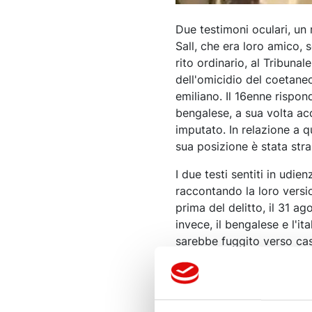
Due testimoni oculari, un 
Sall, che era loro amico, 
rito ordinario, al Tribuna
dell'omicidio del coetane
emiliano. Il 16enne rispon
bengalese, a sua volta acc
imputato. In relazione a q
sua posizione è stata stra
I due testi sentiti in udie
raccontando la loro versi
prima del delitto, il 31 ag
invece, il bengalese e l'i
sarebbe fuggito verso casa
ragazzi c'era Fallou, inter
coltello, colpendo alla ci
cuore e l'amico 17enne al c