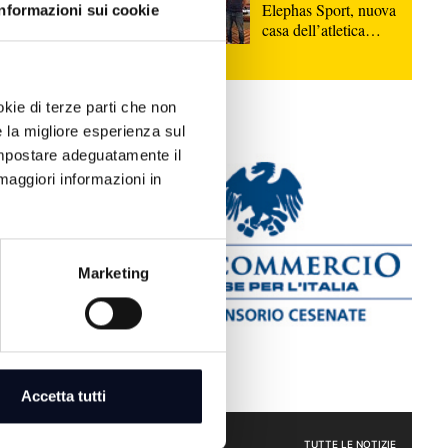
Elephas Sport, nuova
, che erano
Informazioni sui cookie
casa dell’atletica
azza - ha
cesenate | VIDEO
terminata,
inviato ad
si con il
okie di terze parti che non
cedimento".
e la migliore esperienza sul
 impostare adeguatamente il
cata
maggiori informazioni in
mputato.
Marketing
Accetta tutti
CRONACA
TUTTE LE NOTIZIE