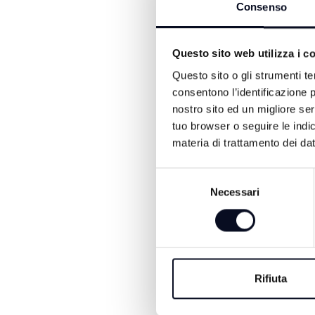
"Oggi abbiamo iniziato a s
Consenso
lì quella sera, ma non vo
spiegato l'avvocato Pietro
Questo sito web utilizza i c
mentre per un altro ragaz
altra udienza perché andrà
Questo sito o gli strumenti te
mio cliente, che lo aveva
consentono l’identificazione p
nostro sito ed un migliore se
In aula erano presenti co
tuo browser o seguire le indic
Loredana Pastore. Il 23 lu
materia di trattamento dei dat
Selezione
Necessari
del
consenso
Rifiuta
ALTRE NOTIZIE DI CRON