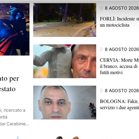
8 AGOSTO 2026
FORLÌ: Incidente st
un motociclista
8 AGOSTO 2026
CERVIA: Morte Mus
il branco, accusa di
futili motivi
to per
estato
8 AGOSTO 2026
BOLOGNA: Fakir, t
servizio i due agenti
i, ricercato a
orità
dai Carabinieri
Il giovane era
nto di arresto