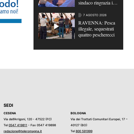
sindaco ringrazia i
Carabinieri
7 AGOSTO 2026
RAVENNA: Pesca
illegale, sequestrati
quattro pescherecci
SEDI
CESENA
BOLOGNA
Via dell’Arrigoni, 120 - 47522 (FC)
Via dei Trattati Comunitari Europei, 17 –
Tel
0547 419811
- Fax 0547 419898
40127 (BO)
redazione@teleromagna.it
Tel
800 591999