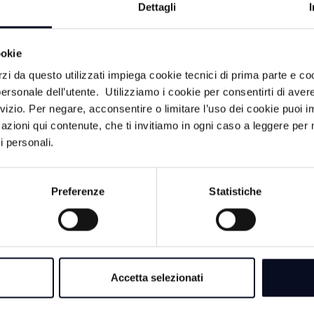
entire i ragazzi che hanno una percezione diretta dei fatti
Dettagli
glio entrare nel merito. Per quanto riguarda una giovane rag
 Gabriele, che difende l'imputato - la sua testimonianza è 
ookie
zo ad un certo punto il collegio ha sospeso l'esame e l'ha r
 sentito come testimone assistito, in quanto ha dei pregres
rzi da questo utilizzati impiega cookie tecnici di prima parte e co
 querelato e di conseguenza risulta indagato in un altro pro
ersonale dell’utente. Utilizziamo i cookie per consentirti di aver
rvizio. Per negare, acconsentire o limitare l’uso dei cookie puoi
me sempre i genitori di Fallou Sall, accompagnati dall'avvo
azioni qui contenute, che ti invitiamo in ogni caso a leggere per 
glio, nella prossima udienza, verrà ascoltato il padre dell'i
i personali.
Preferenze
Statistiche
Accetta selezionati
ACA