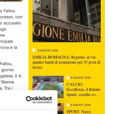
to Fallou
rocesso, con
ano accusato
uogo
nne
ncipale
rova e la
8 AGOSTO 2026
EMILIA-ROMAGNA: Regione, al via
quattro bandi di assunzione per 35 posti di
Fallou,
lavoro
e giorno
galese. Il 4,
8 AGOSTO 2026
l 16enne
CALCIO:
. Tra i
Eccellenza, il Rimini
riparte, esordio con
 fuori il
la Sammaurese
o Fallou al
8 AGOSTO 2026
SPORT: Nasce