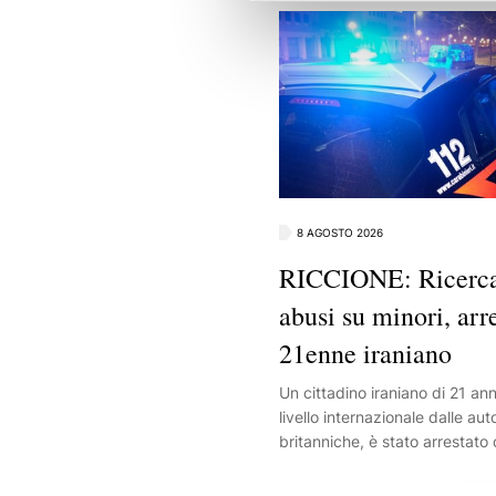
8 AGOSTO 2026
RICCIONE: Ricerca
abusi su minori, arr
21enne iraniano
Un cittadino iraniano di 21 ann
livello internazionale dalle aut
britanniche, è stato arrestato 
della Compagnia di Riccione. 
destinatario di un provvedime