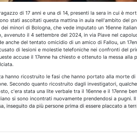
ragazzo di 17 anni e una di 14, presenti la sera in cui è mor
sono stati ascoltati questa mattina in aula nell'ambito del p
le dei minori di Bologna, che vede imputato un 16enne itali
o, avvenuto il 4 settembre del 2024, in via Piave nel capol
de anche del tentato omicidio di un amico di Fallou, un 17e
usato di lesioni e molestie telefoniche nei confronti del pri
ueste accuse il 17enne ha chiesto e ottenuto la messa alla p
lciata.
nza hanno ricostruito le fasi che hanno portato alla morte di 
one. Secondo quanto ricostruito dagli investigatori, qualch
osto, c'era stata una lite verbale tra il 16enne e il 17enne ben
taliano si sono incontrati nuovamente prendendosi a pugni. I
, inseguito da più persone prima di essere placcato a terra
venuto in aiuto del 17enne. A questo punto il 16enne ha tirato
eca per difendersi - secondo la sua versione - e raggiungend
ollo. Per la Procura si è trattato di omicidio volontario.