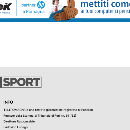
izione, emesso
ite Interpol.
 stata
vizio per la
 Polizia. I
he fino a
ieri. Durante il
ato documenti
zzate anche per
iorno
 di protezione
i, attraverso il
to delle
 di stabilire
ità. È quindi
zionali.
INFO
ritannica, il
TELEROMAGNA è una testata giornalistica registrata al Pubblico
i commessi tra
Registro della Stampa al Tribunale di Forli (n. 611/82)
nze sessuali
Direttore Responsabile
i materiale
Ludovico Luongo