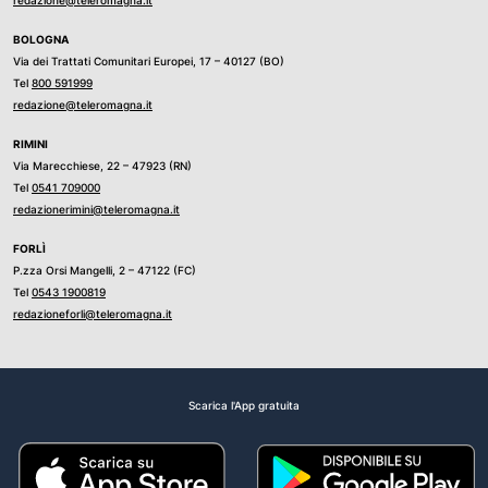
redazione@teleromagna.it
BOLOGNA
Via dei Trattati Comunitari Europei, 17 – 40127 (BO)
Tel
800 591999
redazione@teleromagna.it
RIMINI
Via Marecchiese, 22 – 47923 (RN)
Tel
0541 709000
redazionerimini@teleromagna.it
FORLÌ
P.zza Orsi Mangelli, 2 – 47122 (FC)
Tel
0543 1900819
redazioneforli@teleromagna.it
Scarica l'App gratuita