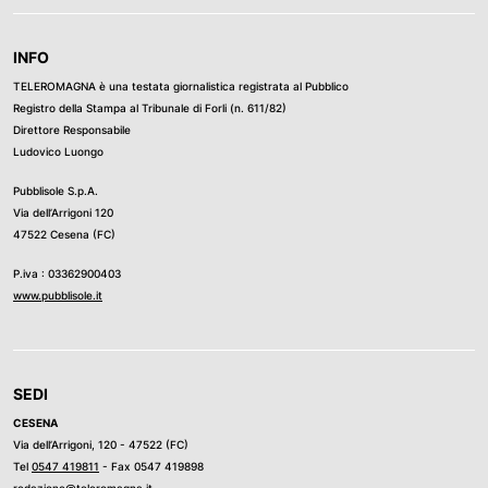
INFO
TELEROMAGNA è una testata giornalistica registrata al Pubblico
Registro della Stampa al Tribunale di Forli (n. 611/82)
Direttore Responsabile
Ludovico Luongo
Pubblisole S.p.A.
Via dell’Arrigoni 120
47522 Cesena (FC)
P.iva : 03362900403
www.pubblisole.it
SEDI
CESENA
Via dell’Arrigoni, 120 - 47522 (FC)
Tel
0547 419811
- Fax 0547 419898