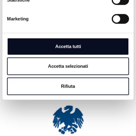
SAN MARINO: Caldo e siccità, dichiarato lo stato di
emergenza idrica
Marketing
6 AGOSTO 2026
EMILIA-ROMAGNA: Migliaia di messaggi per l'ultimo
saluto a Guccini, "Non morirà mai"
Accetta tutti
6 AGOSTO 2026
ROMAGNA: Case vacanza fantasma, come difendersi
dalle truffe | VIDEO
Accetta selezionati
Rifiuta