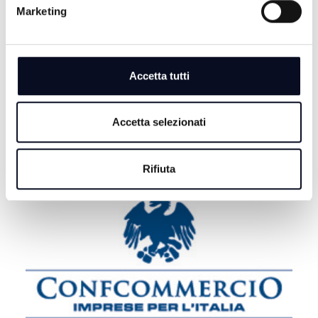
Marketing
CALCIO: Ravenna, si comincia a Benevento,
"Dobbiamo farci trovare pronti" | VIDEO
8 AGOSTO 2026
Accetta tutti
MOTORI: Ottimo rientro per Bezzecchi, è terzo nella
Sprint di Silverstone
Accetta selezionati
Rifiuta