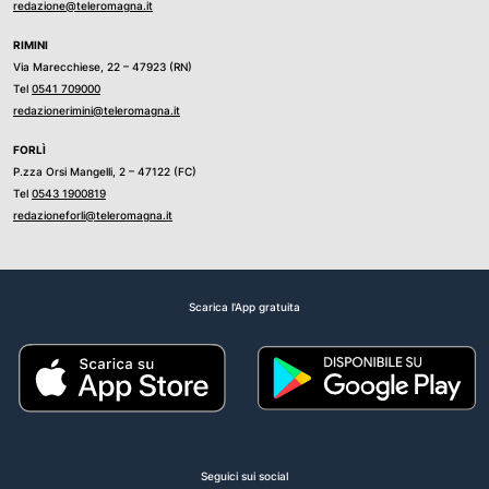
redazione@teleromagna.it
RIMINI
Via Marecchiese, 22 – 47923 (RN)
Tel
0541 709000
redazionerimini@teleromagna.it
FORLÌ
P.zza Orsi Mangelli, 2 – 47122 (FC)
Tel
0543 1900819
redazioneforli@teleromagna.it
Scarica l'App gratuita
Seguici sui social