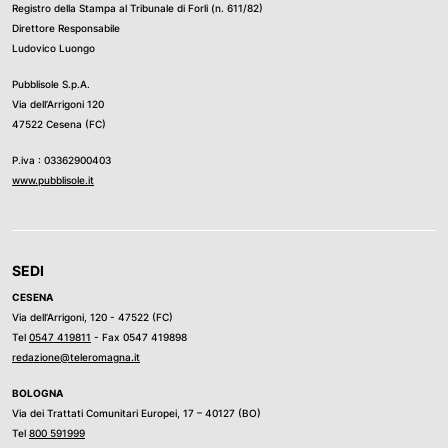
Registro della Stampa al Tribunale di Forli (n. 611/82)
Direttore Responsabile
Ludovico Luongo
Pubblisole S.p.A.
Via dell’Arrigoni 120
47522 Cesena (FC)
P.iva : 03362900403
www.pubblisole.it
SEDI
CESENA
Via dell’Arrigoni, 120 - 47522 (FC)
Tel
0547 419811
- Fax 0547 419898
redazione@teleromagna.it
BOLOGNA
Via dei Trattati Comunitari Europei, 17 – 40127 (BO)
Tel
800 591999