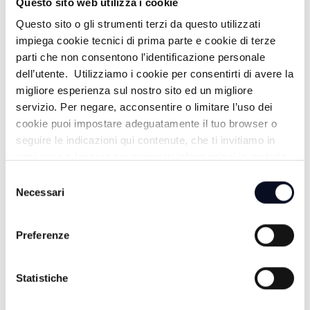
Questo sito web utilizza i cookie
Questo sito o gli strumenti terzi da questo utilizzati
ALTRE NOTIZIE
TUTTE LE NOTIZIE
impiega cookie tecnici di prima parte e cookie di terze
parti che non consentono l’identificazione personale
dell’utente. Utilizziamo i cookie per consentirti di avere la
migliore esperienza sul nostro sito ed un migliore
servizio. Per negare, acconsentire o limitare l’uso dei
cookie puoi impostare adeguatamente il tuo browser o
seguire le indicazioni qui contenute, che ti invitiamo in
ogni caso a leggere per maggiori informazioni in materia
di trattamento dei dati personali.
Selezione
Necessari
del
consenso
Preferenze
9 AGOSTO 2026
CALCIO: Rimini subito arrembante, la Vigor
Senigallia è abbattuta sull'1-4
Statistiche
8 AGOSTO 2026