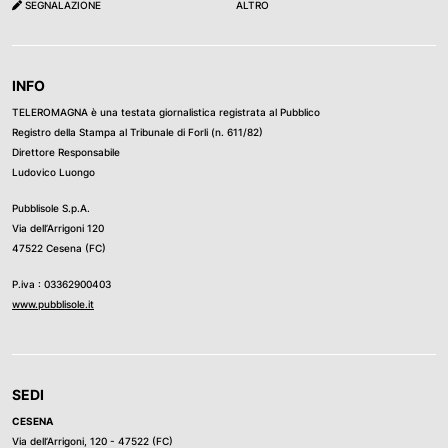
SEGNALAZIONE
ALTRO
INFO
TELEROMAGNA è una testata giornalistica registrata al Pubblico
Registro della Stampa al Tribunale di Forli (n. 611/82)
Direttore Responsabile
Ludovico Luongo
Pubblisole S.p.A.
Via dell’Arrigoni 120
47522 Cesena (FC)
P.iva : 03362900403
www.pubblisole.it
SEDI
CESENA
Via dell’Arrigoni, 120 - 47522 (FC)