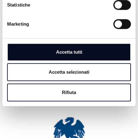
7 AGOSTO 2026
Statistiche
BASKET: La Start Romagna Cup porta la Virtus
Bologna sul parquet di Rimini
Marketing
7 AGOSTO 2026
RIMINI: Lotta alle dipendenze, Meloni e Macron in
visita insieme a San Patrignano
Accetta tutti
7 AGOSTO 2026
CALCIO: Fiori riapre il capitolo Cesena, "Voglio
dimostrare il mio valore" | VIDEO
Accetta selezionati
Rifiuta