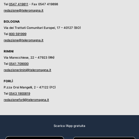
Tel
0547 419811
- Fax 0547 419898
redazione@teleromagna.it
BOLOGNA
Via dei Trattati Comunitari Europei, 17 – 40127 (BO)
Tel
800 591999
redazione@teleromagna.it
RIMINI
Via Marecchiese, 22 – 47923 (RN)
Tel
0541 709000
redazionerimini@teleromagna.it
FORLÌ
P.zza Orsi Mangelli, 2 – 47122 (FC)
Tel
0543 1900819
redazioneforli@teleromagna.it
Scarica l'App gratuita