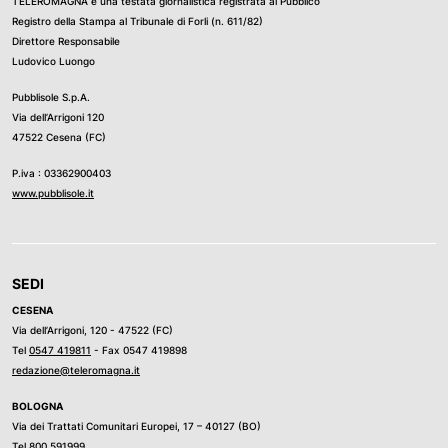
TELEROMAGNA è una testata giornalistica registrata al Pubblico
Registro della Stampa al Tribunale di Forli (n. 611/82)
Direttore Responsabile
Ludovico Luongo
Pubblisole S.p.A.
Via dell’Arrigoni 120
47522 Cesena (FC)
P.iva : 03362900403
www.pubblisole.it
SEDI
CESENA
Via dell’Arrigoni, 120 - 47522 (FC)
Tel
0547 419811
- Fax 0547 419898
redazione@teleromagna.it
BOLOGNA
Via dei Trattati Comunitari Europei, 17 – 40127 (BO)
Tel
800 591999