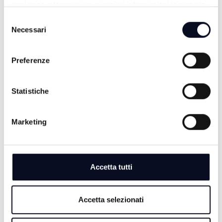
ogni caso a leggere per maggiori informazioni in materia
di trattamento dei dati personali.
ALTRE NOTIZIE
Selezione
TUTTE LE NOTIZIE
Necessari
del
consenso
Preferenze
Statistiche
Marketing
Accetta tutti
8 AGOSTO 2026
ROMAGNA: Incidente sulla A14, tratto chiuso tra
Forlì e Faenza e 3 km di coda
Accetta selezionati
8 AGOSTO 2026