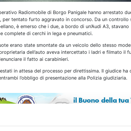
Operativo Radiomobile di Borgo Panigale hanno arrestato du
, per tentato furto aggravato in concorso. Da un controllo 
pellano, è emerso che i due, a bordo di un’Audi A3, stavano
e complete di cerchi in lega e pneumatici.
uote erano state smontate da un veicolo dello stesso mode
oprietaria dell’auto aveva intercettato i ladri e filmato il f
enunciare il fatto ai carabinieri.
restati in attesa del processo per direttissima. Il giudice ha
ntrambi l’obbligo di presentazione alla Polizia giudiziaria.