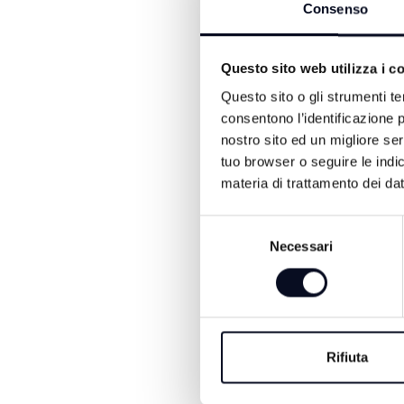
Consenso
ALTRE NOTIZIE DI CRON
Questo sito web utilizza i c
Questo sito o gli strumenti te
consentono l’identificazione p
nostro sito ed un migliore se
tuo browser o seguire le indic
materia di trattamento dei dat
Selezione
Necessari
del
8 AGOSTO 2026
consenso
GALLIPOLI: Raga
19enne morto in mar
nipote consigliera 
Rifiuta
Ugolini