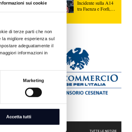
Incidente sulla A14
Informazioni sui cookie
tra Faenza e Forlì,
morta una persona e
8 feriti
okie di terze parti che non
 pubbliche
e la migliore esperienza sul
iti ed
 impostare adeguatamente il
lecito | FOTO
maggiori informazioni in
esso in
Marketing
storico,
usivo e feste
Accetta tutti
icenza, locale
CRONACA
TUTTE LE NOTIZIE