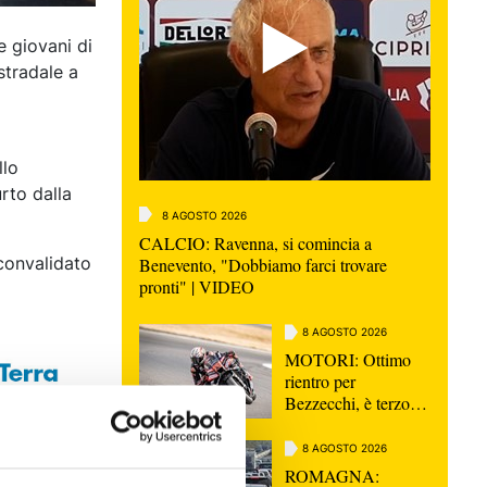
e giovani di
stradale a
llo
urto dalla
8 AGOSTO 2026
CALCIO: Ravenna, si comincia a
 convalidato
Benevento, "Dobbiamo farci trovare
pronti" | VIDEO
8 AGOSTO 2026
MOTORI: Ottimo
rientro per
Bezzecchi, è terzo
nella Sprint di
Silverstone
8 AGOSTO 2026
ROMAGNA: