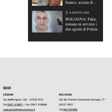
branco, accusa di
omicidio per futili
motivi | VIDEO
8 AGOSTO 2026
BOLOGNA: Fakir,
tornano in servizio i
due agenti di Polizia
SEDI
CESENA
BOLOGNA
Via dell’Arrigoni, 120 - 47522 (FC)
Via dei Trattati Comunitari Europei, 17 –
Tel
0547 419811
- Fax 0547 419898
40127 (BO)
redazione@teleromagna.it
Tel
800 591999