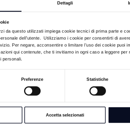
Dettagli
ACA
ookie
8 AGOSTO 2026
rzi da questo utilizzati impiega cookie tecnici di prima parte e co
RAVENNA: Spiagge
ersonale dell’utente. Utilizziamo i cookie per consentirti di aver
trasformate in depos
rvizio. Per negare, acconsentire o limitare l’uso dei cookie puoi
occupate in modo il
azioni qui contenute, che ti invitiamo in ogni caso a leggere per 
i personali.
8 AGOSTO 2026
FORLÌ: Coppia fa s
Preferenze
Statistiche
pubblico nel centro 
denunciata
zzo
e, era
8 AGOSTO 2026
E-R Elena
RICCIONE: Ballo ab
Accetta selezionati
a pagamento senza l
chiuso per 7 giorni