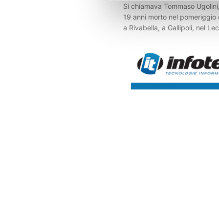
Si chiamava Tommaso Ugolini, 
19 anni morto nel pomeriggio d
a Rivabella, a Gallipoli, nel Lec
giovane, bolognese, è il nipot
consigliera regionale, Elena Ug
candidata alla presidenza del
il centrodestra alla scorse elez
vacanza in Salento con alcuni 
giovane stava facendo il bag
compagno quando improvvis
scomparso tra le onde. Notata
dell'amico, il ragazzo che era c
acqua ha lanciato l'allarme, f
la macchina dei soccorsi. Due 
sono tuffati per recuperare il
riportarlo a riva dove sono iniz
manovre di rianimazione, alle 
partecipato anche un medico 
fuori servizio sulla spiaggia. I
si è rivelato vano così come q