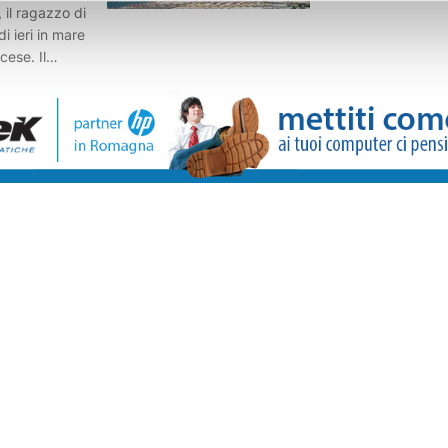
il ragazzo di
i ieri in mare
cese. Il
e della
olini,
la Regione per
ioni, ed era in
amici. Il
no insieme a un
amente è
 l'assenza
on lui in
acendo attivare
bagnini si
 19enne e
iate subito le
quali ha
che si trovava
l suo intervento
uello del