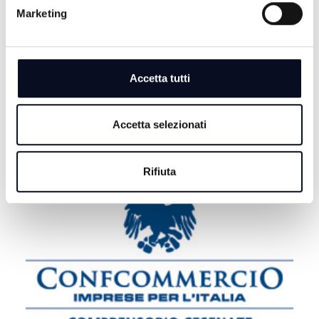
RIMINI: Addio dei frati dopo 500 anni, “ma la mensa
Marketing
dei poveri continua” | VIDEO
7 AGOSTO 2026
BASKET: La Start Romagna Cup porta la Virtus
Accetta tutti
Bologna sul parquet di Rimini
Accetta selezionati
Rifiuta