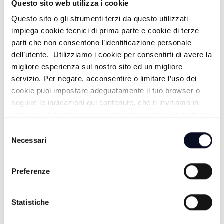
Questo sito web utilizza i cookie
ALTRE NOTIZIE
TUTTE LE NOTIZIE
Questo sito o gli strumenti terzi da questo utilizzati
impiega cookie tecnici di prima parte e cookie di terze
parti che non consentono l’identificazione personale
dell’utente. Utilizziamo i cookie per consentirti di avere la
migliore esperienza sul nostro sito ed un migliore
servizio. Per negare, acconsentire o limitare l’uso dei
cookie puoi impostare adeguatamente il tuo browser o
seguire le indicazioni qui contenute, che ti invitiamo in
ogni caso a leggere per maggiori informazioni in materia
di trattamento dei dati personali.
Selezione
Necessari
del
consenso
Preferenze
7 AGOSTO 2026
RIMINI: Ex Delfinario in stallo da 6 anni, gestori
chiedono proroga concessione | VIDEO
Statistiche
7 AGOSTO 2026