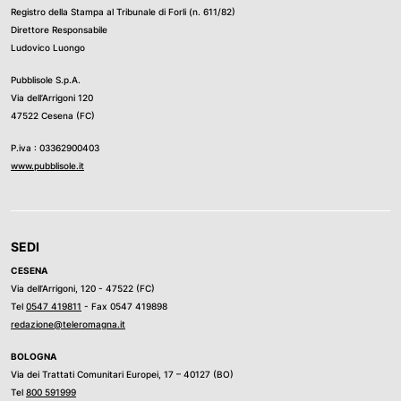
Registro della Stampa al Tribunale di Forli (n. 611/82)
Direttore Responsabile
Ludovico Luongo
Pubblisole S.p.A.
Via dell’Arrigoni 120
47522 Cesena (FC)
P.iva : 03362900403
www.pubblisole.it
SEDI
CESENA
Via dell’Arrigoni, 120 - 47522 (FC)
Tel
0547 419811
- Fax 0547 419898
redazione@teleromagna.it
BOLOGNA
Via dei Trattati Comunitari Europei, 17 – 40127 (BO)
Tel
800 591999