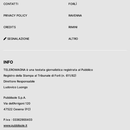
CONTATTI
FORLÌ
PRIVACY POLICY
RAVENNA
CREDITS
RIMINI
SEGNALAZIONE
ALTRO
INFO
TELEROMAGNA è una testata giornalistica registrata al Pubblico
Registro della Stampa al Tribunale di Forli (n. 611/82)
Direttore Responsabile
Ludovico Luongo
Pubblisole S.p.A.
Via dell’Arrigoni 120
47522 Cesena (FC)
P.iva : 03362900403
www.pubblisole.it