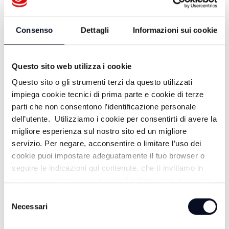
Consenso
Dettagli
Informazioni sui cookie
Questo sito web utilizza i cookie
Questo sito o gli strumenti terzi da questo utilizzati
impiega cookie tecnici di prima parte e cookie di terze
parti che non consentono l’identificazione personale
dell’utente. Utilizziamo i cookie per consentirti di avere la
migliore esperienza sul nostro sito ed un migliore
ALTRE NOTIZIE
servizio. Per negare, acconsentire o limitare l’uso dei
TUTTE LE NOTIZIE
cookie puoi impostare adeguatamente il tuo browser o
seguire le indicazioni qui contenute, che ti invitiamo in
ogni caso a leggere per maggiori informazioni in materia
di trattamento dei dati personali.
Selezione
Necessari
del
consenso