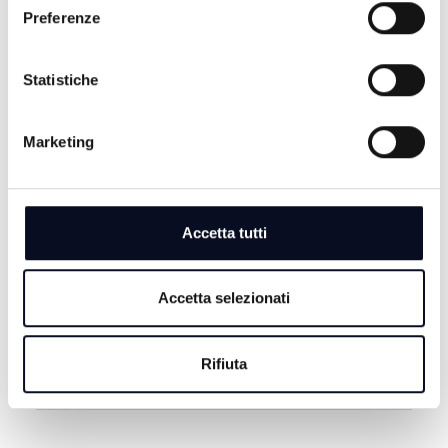
Preferenze
Statistiche
Marketing
7 AGOSTO 2026
RIMINI: Ex Delfinario in stallo da 6 anni, gestori
chiedono proroga concessione | VIDEO
7 AGOSTO 2026
Accetta tutti
RIMINI: Addio dei frati dopo 500 anni, “ma la mensa
dei poveri continua” | VIDEO
Accetta selezionati
7 AGOSTO 2026
BASKET: La Start Romagna Cup porta la Virtus
Bologna sul parquet di Rimini
Rifiuta