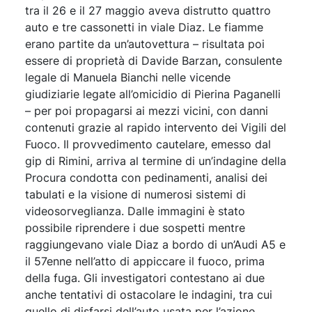
tra il 26 e il 27 maggio aveva distrutto quattro
auto e tre cassonetti in viale Diaz. Le fiamme
erano partite da un’autovettura – risultata poi
essere di proprietà di Davide Barzan
,
consulente
legale di Manuela Bianchi nelle vicende
giudiziarie legate all’omicidio di Pierina Paganelli
– per poi propagarsi ai mezzi vicini, con danni
contenuti grazie al rapido intervento dei Vigili del
Fuoco. Il provvedimento cautelare, emesso dal
gip di Rimini, arriva al termine di un’indagine della
Procura condotta con pedinamenti, analisi dei
tabulati e la visione di numerosi sistemi di
videosorveglianza. Dalle immagini è stato
possibile riprendere i due sospetti mentre
raggiungevano viale Diaz a bordo di un’Audi A5 e
il 57enne nell’atto di appiccare il fuoco, prima
della fuga. Gli investigatori contestano ai due
anche tentativi di ostacolare le indagini, tra cui
quello di disfarsi dell’auto usata per l’azione