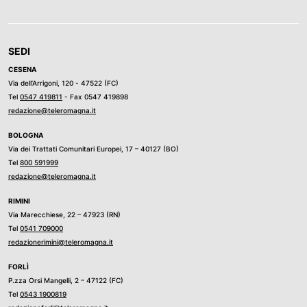
SEDI
CESENA
Via dell’Arrigoni, 120 - 47522 (FC)
Tel
0547 419811
- Fax 0547 419898
redazione@teleromagna.it
BOLOGNA
Via dei Trattati Comunitari Europei, 17 – 40127 (BO)
Tel
800 591999
redazione@teleromagna.it
RIMINI
Via Marecchiese, 22 – 47923 (RN)
Tel
0541 709000
redazionerimini@teleromagna.it
FORLÌ
P.zza Orsi Mangelli, 2 – 47122 (FC)
Tel
0543 1900819