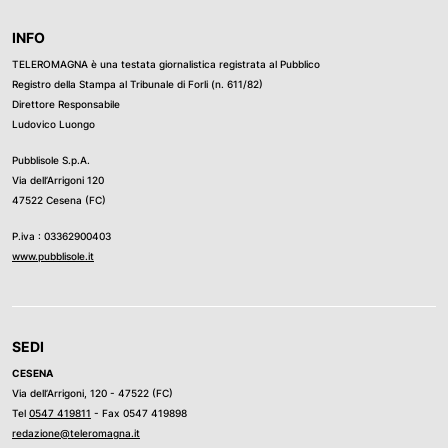
INFO
TELEROMAGNA è una testata giornalistica registrata al Pubblico
Registro della Stampa al Tribunale di Forli (n. 611/82)
Direttore Responsabile
Ludovico Luongo
Pubblisole S.p.A.
Via dell’Arrigoni 120
47522 Cesena (FC)
P.iva : 03362900403
www.pubblisole.it
SEDI
CESENA
Via dell’Arrigoni, 120 - 47522 (FC)
Tel
0547 419811
- Fax 0547 419898
redazione@teleromagna.it