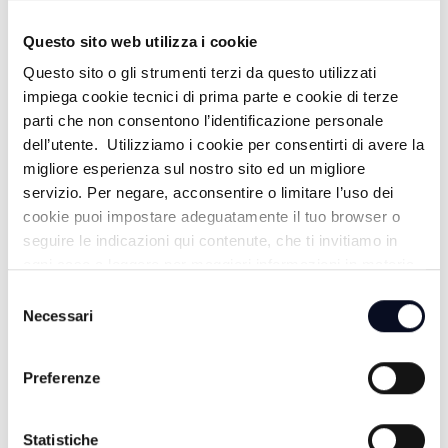
Questo sito web utilizza i cookie
Questo sito o gli strumenti terzi da questo utilizzati
impiega cookie tecnici di prima parte e cookie di terze
ALTRE NOTIZIE
TUTTE LE NOTIZIE
parti che non consentono l’identificazione personale
dell’utente. Utilizziamo i cookie per consentirti di avere la
migliore esperienza sul nostro sito ed un migliore
servizio. Per negare, acconsentire o limitare l’uso dei
cookie puoi impostare adeguatamente il tuo browser o
seguire le indicazioni qui contenute, che ti invitiamo in
ogni caso a leggere per maggiori informazioni in materia
di trattamento dei dati personali.
Selezione
Necessari
del
consenso
Preferenze
8 AGOSTO 2026
PAVANA: Guccini, funerale in corso, presente anche
Statistiche