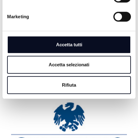
Zuppi
Marketing
8 AGOSTO 2026
EMILIA-ROMAGNA: Regione, al via quattro bandi di
assunzione per 35 posti di lavoro
8 AGOSTO 2026
Accetta tutti
CALCIO: Eccellenza, il Rimini riparte, esordio con la
Sammaurese
Accetta selezionati
Rifiuta