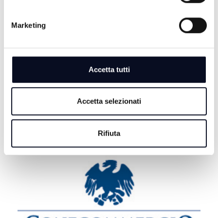
CALCIO: Eccellenza, Rimini e Spal in gironi diversi
5 AGOSTO 2026
Marketing
CALCIO: Il Tropical Coriano giocherà nel campionato
di Serie D
5 AGOSTO 2026
Accetta tutti
ROMA: Gian Luca Farinelli nuovo direttore artistico dei
Premi David di Donatello
Accetta selezionati
Rifiuta