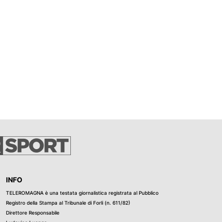
 Fakir, alcuni
 l'uomo era
mità.
INFO
TELEROMAGNA è una testata giornalistica registrata al Pubblico
Registro della Stampa al Tribunale di Forli (n. 611/82)
Direttore Responsabile