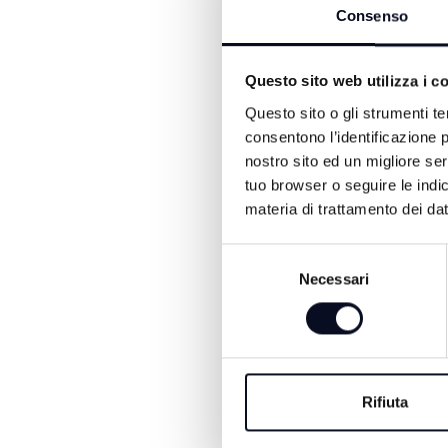
Consenso
Questo sito web utilizza i c
Questo sito o gli strumenti te
consentono l’identificazione p
nostro sito ed un migliore se
ALTRE NOTIZIE DI CRON
tuo browser o seguire le indic
materia di trattamento dei dat
Selezione
Necessari
del
consenso
Rifiuta
6 AGOSTO 2026
BOLOGNA: Morte F