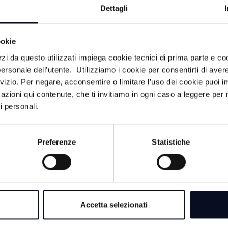
Dettagli
ookie
rzi da questo utilizzati impiega cookie tecnici di prima parte e co
ersonale dell’utente. Utilizziamo i cookie per consentirti di aver
rvizio. Per negare, acconsentire o limitare l’uso dei cookie puoi
ACA
azioni qui contenute, che ti invitiamo in ogni caso a leggere per 
i personali.
6 AGOSTO 2026
RAVENNA: Spese p
investimenti, sequest
Preferenze
Statistiche
un amministratore d
5 AGOSTO 2026
ROMAGNA: Escurs
Accetta selezionati
recuperato in una sc
grave
akir,