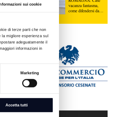
ROMAGNA: Case
Informazioni sui cookie
vacanza fantasma,
come difendersi dalle
truffe | VIDEO
okie di terze parti che non
e la migliore esperienza sul
 impostare adeguatamente il
maggiori informazioni in
ersonali e
rati beni di
Marketing
i sostegno
ionista
Accetta tutti
arpata, è