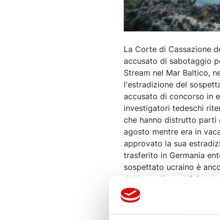
La Corte di Cassazione de
accusato di sabotaggio pe
Stream nel Mar Baltico, ne
l'estradizione del sospett
accusato di concorso in e
investigatori tedeschi rit
che hanno distrutto parti 
agosto mentre era in vacan
approvato la sua estradiz
trasferito in Germania e
sospettato ucraino è anco
richiesta di estradizione 
casi irrisolti più delicati 