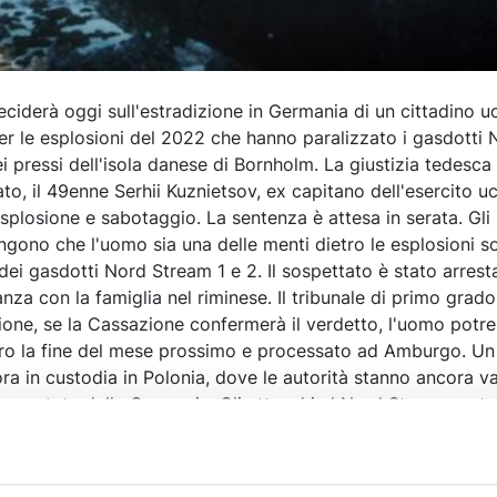
ciderà oggi sull'estradizione in Germania di un cittadino u
r le esplosioni del 2022 che hanno paralizzato i gasdotti 
i pressi dell'isola danese di Bornholm. La giustizia tedesca
ato, il 49enne Serhii Kuznietsov, ex capitano dell'esercito uc
splosione e sabotaggio. La sentenza è attesa in serata. Gli
engono che l'uomo sia una delle menti dietro le esplosioni 
dei gasdotti Nord Stream 1 e 2. Il sospettato è stato arrest
za con la famiglia nel riminese. Il tribunale di primo grado
ione, se la Cassazione confermerà il verdetto, l'uomo potr
ntro la fine del mese prossimo e processato ad Amburgo. U
ra in custodia in Polonia, dove le autorità stanno ancora v
presentata dalla Germania. Gli attacchi al Nord Stream rest
dal punto di vista politico in Europa.