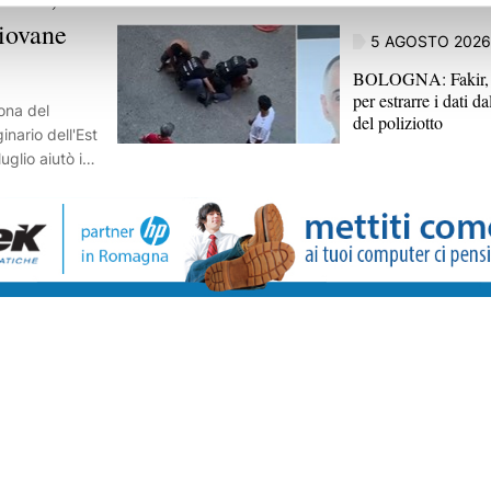
giovane
5 AGOSTO 2026
BOLOGNA: Fakir, 
per estrarre i dati 
ona del
del poliziotto
inario dell'Est
uglio aiutò i
ia Svevo a
ir, con
ati dai
apprende il
, se ne
cevuto minacce
 essere stato
me persona
o se sia stato
li inquirenti.
te potrebbe
a alle forze
rata del 25