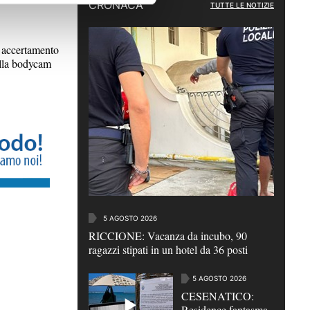
CRONACA
TUTTE LE NOTIZIE
accertamento
dalla bodycam
5 AGOSTO 2026
RICCIONE: Vacanza da incubo, 90
ragazzi stipati in un hotel da 36 posti
5 AGOSTO 2026
CESENATICO:
Residence fantasma,