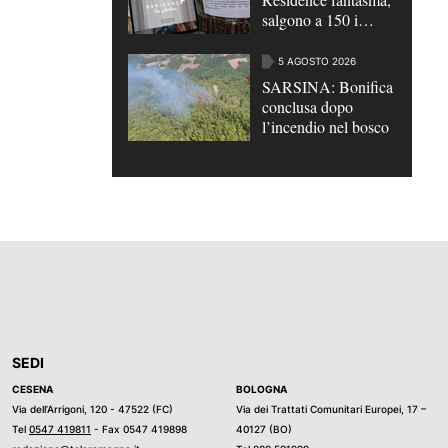
salgono a 150 i
turisti truffati |
VIDEO
5 AGOSTO 2026
SARSINA: Bonifica
conclusa dopo
l’incendio nel bosco
SEDI
CESENA
BOLOGNA
Via dell’Arrigoni, 120 - 47522 (FC)
Via dei Trattati Comunitari Europei, 17 –
Tel
0547 419811
- Fax 0547 419898
40127 (BO)