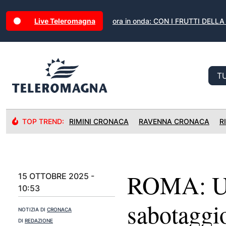
Live Teleromagna
ora in onda: CON I FRUTTI DELL
TOP TREND:
RIMINI CRONACA
RAVENNA CRONACA
R
ROMA: Ucr
15 OTTOBRE 2025 -
10:53
sabotaggi
NOTIZIA DI
CRONACA
DI
REDAZIONE