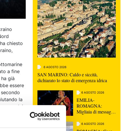
craino
Nord
 ha chiesto
raino,
sottomarine
6 AGOSTO 2026
ato a fine
SAN MARINO: Caldo e siccità,
 ha già
dichiarato lo stato di emergenza idrica
ebbe essere
n secondo
6 AGOSTO 2026
alutando la
EMILIA-
ROMAGNA:
ano uno dei
Migliaia di messaggi
per l'ultimo saluto a
Guccini, "Non
6 AGOSTO 2026
morirà mai"