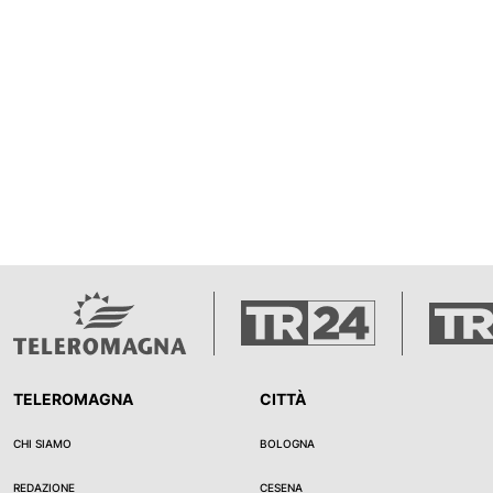
luglio al Pilastro, per ricordare
conoscenti avevano detto che
preoccupato per la sua incolu
TELEROMAGNA
CITTÀ
CHI SIAMO
BOLOGNA
REDAZIONE
CESENA