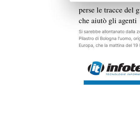
perse le tracce del 
che aiutò gli agenti
Si sarebbe allontanato dalla z
Pilastro di Bologna l'uomo, orig
Europa, che la mattina del 19 l
due poliziotti intervenuti in v
immobilizzare Abderrahim Fak
un'azione ripresa da video film
residenti. Secondo quanto si 
testimone, che viveva in zona
sarebbe andato dopo aver ri
in relazione all'episodio. Dopo
sentito nell'immediatezza co
informata sui fatti, non è chiar
ancora riconvocato o meno dag
In seguito alle ritorsioni subi
anche aver presentato denunci
dell'ordine. Nel corso della se