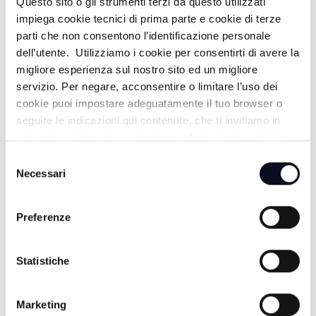
Questo sito o gli strumenti terzi da questo utilizzati
impiega cookie tecnici di prima parte e cookie di terze
parti che non consentono l’identificazione personale
dell’utente. Utilizziamo i cookie per consentirti di avere la
migliore esperienza sul nostro sito ed un migliore
servizio. Per negare, acconsentire o limitare l’uso dei
cookie puoi impostare adeguatamente il tuo browser o
seguire le indicazioni qui contenute, che ti invitiamo in
ogni caso a leggere per maggiori informazioni in materia
di trattamento dei dati personali.
Selezione
Necessari
del
consenso
5 AGOSTO 2026
Preferenze
CALCIO: Eccellenza, Rimini e Spal in gironi diversi
5 AGOSTO 2026
Statistiche
CALCIO: Il Tropical Coriano giocherà nel campionato
di Serie D
Marketing
5 AGOSTO 2026