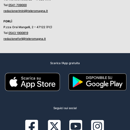
Tel
0541 709000
redazionerimini@teleromagna.it
FORLÌ
P.zza Orsi Mangelli, 2 – 47122 (FC)
Tel
0543 1900819
redazioneforli@teleromagna.it
Scarica l'App gratuita
Seguici sui social