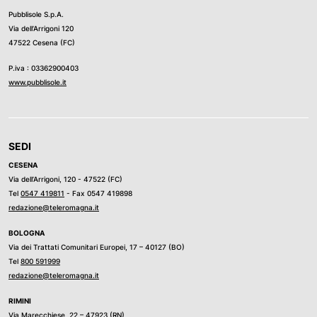
Pubblisole S.p.A.
Via dell’Arrigoni 120
47522 Cesena (FC)
P.iva : 03362900403
www.pubblisole.it
SEDI
CESENA
Via dell’Arrigoni, 120 - 47522 (FC)
Tel
0547 419811
- Fax 0547 419898
redazione@teleromagna.it
BOLOGNA
Via dei Trattati Comunitari Europei, 17 – 40127 (BO)
Tel
800 591999
redazione@teleromagna.it
RIMINI
Via Marecchiese, 22 – 47923 (RN)