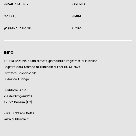
PRIVACY POLICY
RAVENNA
CREDITS
RIMINI
SEGNALAZIONE
ALTRO
INFO
TELEROMAGNA è una testata giornalistica registrata al Pubblico
Registro della Stampa al Tribunale di Forli (n. 611/82)
Direttore Responsabile
Ludovico Luongo
Pubblisole S.p.A.
Via dell’Arrigoni 120
47522 Cesena (FC)
P.iva : 03362900403
www.pubblisole.it