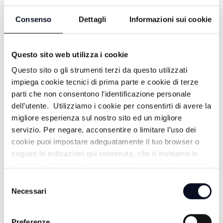
Consenso
Dettagli
Informazioni sui cookie
Questo sito web utilizza i cookie
Questo sito o gli strumenti terzi da questo utilizzati
impiega cookie tecnici di prima parte e cookie di terze
parti che non consentono l’identificazione personale
dell’utente. Utilizziamo i cookie per consentirti di avere la
migliore esperienza sul nostro sito ed un migliore
ALTRE NOTIZIE
TUTTE LE NOTIZIE
servizio. Per negare, acconsentire o limitare l’uso dei
cookie puoi impostare adeguatamente il tuo browser o
seguire le indicazioni qui contenute, che ti invitiamo in
ogni caso a leggere per maggiori informazioni in materia
di trattamento dei dati personali.
Selezione
Necessari
del
consenso
Preferenze