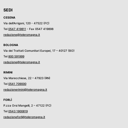
SEDI
CESENA
Via dell’Arrigoni, 120 - 47522 (FC)
Tel
0547 419811
- Fax 0547 419898
redazione@teleromagna.it
BOLOGNA
Via dei Trattati Comunitari Europei, 17 – 40127 (BO)
Tel
800 591999
redazione@teleromagna.it
RIMINI
Via Marecchiese, 22 – 47923 (RN)
Tel
0541 709000
redazionerimini@teleromagna.it
FORLÌ
P.zza Orsi Mangelli, 2 – 47122 (FC)
Tel
0543 1900819
redazioneforli@teleromagna.it