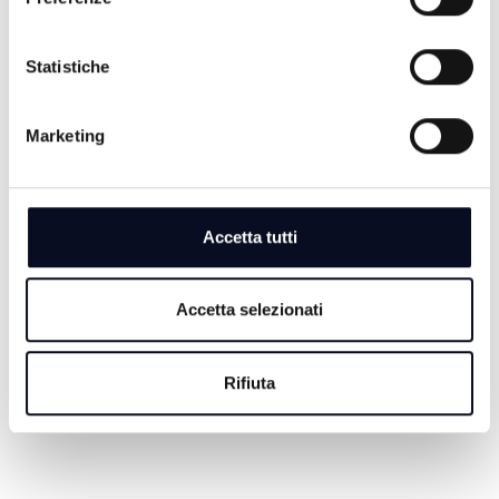
Statistiche
7 AGOSTO 2026
Marketing
RIMINI: Addio dei frati dopo 500 anni, “ma la mensa
dei poveri continua” | VIDEO
7 AGOSTO 2026
BASKET: La Start Romagna Cup porta la Virtus
Accetta tutti
Bologna sul parquet di Rimini
7 AGOSTO 2026
Accetta selezionati
RIMINI: Lotta alle dipendenze, Meloni e Macron in
visita insieme a San Patrignano
Rifiuta