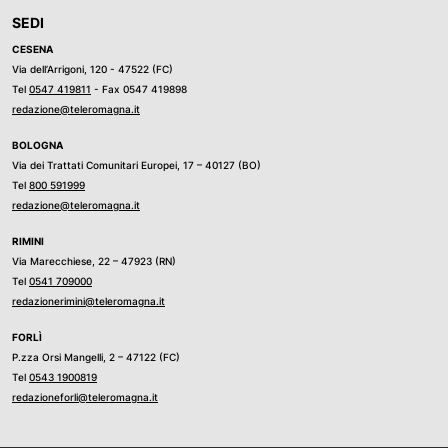
SEDI
CESENA
Via dell’Arrigoni, 120 - 47522 (FC)
Tel
0547 419811
- Fax 0547 419898
redazione@teleromagna.it
BOLOGNA
Via dei Trattati Comunitari Europei, 17 – 40127 (BO)
Tel
800 591999
redazione@teleromagna.it
RIMINI
Via Marecchiese, 22 – 47923 (RN)
Tel
0541 709000
redazionerimini@teleromagna.it
FORLÌ
P.zza Orsi Mangelli, 2 – 47122 (FC)
Tel
0543 1900819
redazioneforli@teleromagna.it