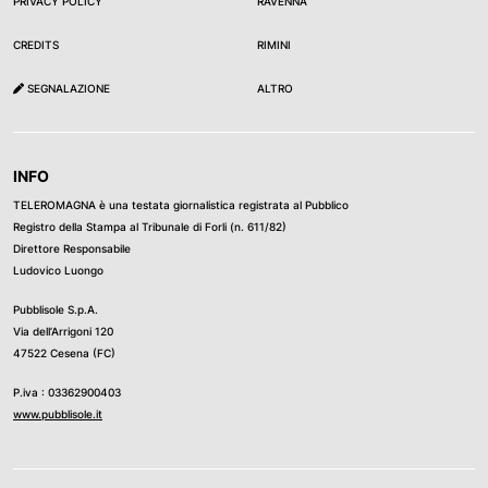
PRIVACY POLICY
RAVENNA
CREDITS
RIMINI
SEGNALAZIONE
ALTRO
INFO
TELEROMAGNA è una testata giornalistica registrata al Pubblico
Registro della Stampa al Tribunale di Forli (n. 611/82)
Direttore Responsabile
Ludovico Luongo
Pubblisole S.p.A.
Via dell’Arrigoni 120
47522 Cesena (FC)
P.iva : 03362900403
www.pubblisole.it