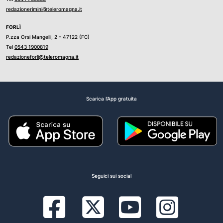
redazionerimini@teleromagna.it
FORLÌ
P.zza Orsi Mangelli, 2 – 47122 (FC)
Tel
0543 1900819
redazioneforli@teleromagna.it
Scarica l'App gratuita
Seguici sui social