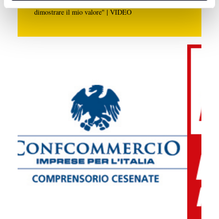
CALCIO: Fiori riapre il capitolo Cesena, "Voglio
dimostrare il mio valore" | VIDEO