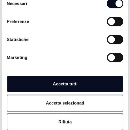
Necessari
del
consenso
Preferenze
Statistiche
Marketing
7 AGOSTO 2026
BASKET: La Start Romagna Cup porta la Virtus
Accetta tutti
Bologna sul parquet di Rimini
7 AGOSTO 2026
Accetta selezionati
RIMINI: Lotta alle dipendenze, Meloni e Macron in
visita insieme a San Patrignano
Rifiuta
7 AGOSTO 2026