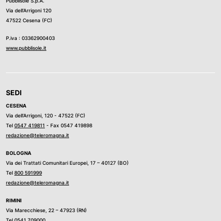
Pubblisole S.p.A.
Via dell’Arrigoni 120
47522 Cesena (FC)
P.iva : 03362900403
www.pubblisole.it
SEDI
CESENA
Via dell’Arrigoni, 120 - 47522 (FC)
Tel
0547 419811
- Fax 0547 419898
redazione@teleromagna.it
BOLOGNA
Via dei Trattati Comunitari Europei, 17 – 40127 (BO)
Tel
800 591999
redazione@teleromagna.it
RIMINI
Via Marecchiese, 22 – 47923 (RN)
Tel
0541 709000