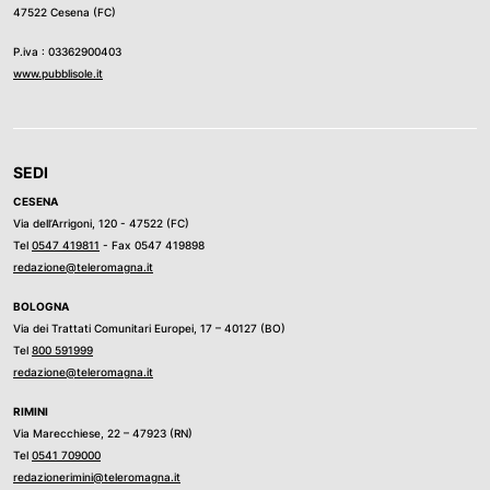
47522 Cesena (FC)
P.iva : 03362900403
www.pubblisole.it
SEDI
CESENA
Via dell’Arrigoni, 120 - 47522 (FC)
Tel
0547 419811
- Fax 0547 419898
redazione@teleromagna.it
BOLOGNA
Via dei Trattati Comunitari Europei, 17 – 40127 (BO)
Tel
800 591999
redazione@teleromagna.it
RIMINI
Via Marecchiese, 22 – 47923 (RN)
Tel
0541 709000
redazionerimini@teleromagna.it