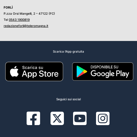
FORLÌ
P.zza Orsi Mangelli, 2 – 47122 (FC)
Tel
0543 1900819
redazioneforli@teleromagna.it
Scarica l'App gratuita
Seguici sui social