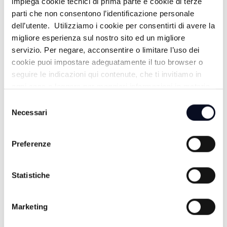
impiega cookie tecnici di prima parte e cookie di terze
parti che non consentono l’identificazione personale
dell’utente. Utilizziamo i cookie per consentirti di avere la
migliore esperienza sul nostro sito ed un migliore
servizio. Per negare, acconsentire o limitare l’uso dei
cookie puoi impostare adeguatamente il tuo browser o
seguire le indicazioni qui contenute, che ti invitiamo in
ogni caso a leggere per maggiori informazioni in materia
di trattamento dei dati personali.
Selezione
Necessari
del
8 AGOSTO 2026
consenso
CALCIO: Ravenna, si comincia a Benevento,
Preferenze
"Dobbiamo farci trovare pronti" | VIDEO
8 AGOSTO 2026
Statistiche
MOTORI: Ottimo rientro per Bezzecchi, è terzo nella
Sprint di Silverstone
Marketing
8 AGOSTO 2026
ROMAGNA: Incidente sulla A14 tra Faenza e Forlì,