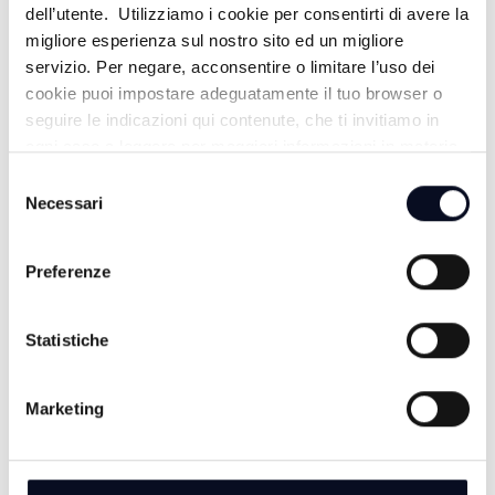
dell’utente. Utilizziamo i cookie per consentirti di avere la
migliore esperienza sul nostro sito ed un migliore
servizio. Per negare, acconsentire o limitare l’uso dei
cookie puoi impostare adeguatamente il tuo browser o
seguire le indicazioni qui contenute, che ti invitiamo in
ogni caso a leggere per maggiori informazioni in materia
di trattamento dei dati personali.
Selezione
9 AGOSTO 2026
Necessari
del
CALCIO: Termina con uno 0-0 la nona edizione del
Memorial Sirotti
consenso
Preferenze
9 AGOSTO 2026
REGGIO EMILIA: Addio a Maria Pia Prodi, sorella di
Romano, aveva appena compiuto 100 anni
Statistiche
9 AGOSTO 2026
CALCIO: Rimini subito arrembante, la Vigor Senigallia
Marketing
è abbattuta sull'1-4