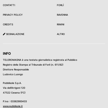
CONTATTI
FORLÌ
PRIVACY POLICY
RAVENNA
CREDITS
RIMINI
SEGNALAZIONE
ALTRO
INFO
TELEROMAGNA è una testata giornalistica registrata al Pubblico
Registro della Stampa al Tribunale di Forli (n. 611/82)
Direttore Responsabile
Ludovico Luongo
Pubblisole S.p.A.
Via dell’Arrigoni 120
47522 Cesena (FC)
P.iva : 03362900403
www.pubblisole.it