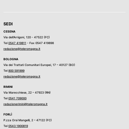
SEDI
CESENA
Via dell’Arrigoni, 120 - 47522 (FC)
Tel
0547 419811
- Fax 0547 419898
redazione@teleromagna.it
BOLOGNA
Via dei Trattati Comunitari Europei, 17 – 40127 (BO)
Tel
800 591999
redazione@teleromagna.it
RIMINI
Via Marecchiese, 22 – 47923 (RN)
Tel
0541 709000
redazionerimini@teleromagna.it
FORLÌ
P.zza Orsi Mangelli, 2 – 47122 (FC)
Tel
0543 1900819