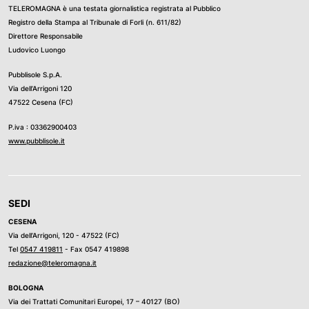
TELEROMAGNA è una testata giornalistica registrata al Pubblico
Registro della Stampa al Tribunale di Forli (n. 611/82)
Direttore Responsabile
Ludovico Luongo
Pubblisole S.p.A.
Via dell’Arrigoni 120
47522 Cesena (FC)
P.iva : 03362900403
www.pubblisole.it
SEDI
CESENA
Via dell’Arrigoni, 120 - 47522 (FC)
Tel
0547 419811
- Fax 0547 419898
redazione@teleromagna.it
BOLOGNA
Via dei Trattati Comunitari Europei, 17 – 40127 (BO)