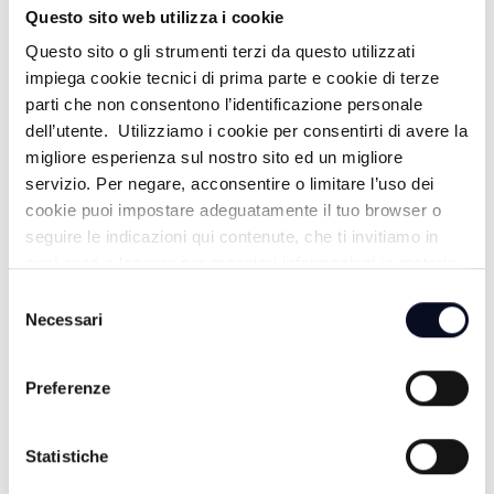
Questo sito web utilizza i cookie
Questo sito o gli strumenti terzi da questo utilizzati
ALTRE NOTIZIE
TUTTE LE NOTIZIE
impiega cookie tecnici di prima parte e cookie di terze
parti che non consentono l’identificazione personale
dell’utente. Utilizziamo i cookie per consentirti di avere la
migliore esperienza sul nostro sito ed un migliore
servizio. Per negare, acconsentire o limitare l’uso dei
cookie puoi impostare adeguatamente il tuo browser o
seguire le indicazioni qui contenute, che ti invitiamo in
ogni caso a leggere per maggiori informazioni in materia
di trattamento dei dati personali.
Selezione
Necessari
del
consenso
Preferenze
7 AGOSTO 2026
RIMINI: Ex Delfinario in stallo da 6 anni, gestori
chiedono proroga concessione | VIDEO
Statistiche
7 AGOSTO 2026