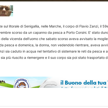
te sul litorale di Senigallia, nelle Marche, il corpo di Flavio Zanzi, il 5
embre scorso da un capanno da pesca a Porto Corsini. E' stato dunq
ogo della vicenda dell'uomo che sabato scorso aveva avvisato la mogli
da pesca e domenica, la donna, non vedendolo rientrare, aveva avvis
anzi sia caduto in acqua nel tentativo di sistemare le reti da pesca e 
sia più riuscito a riemergere e il suo corpo sia poi stato trasportato d