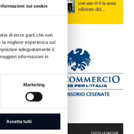
con uno 0-0 la nona
Informazioni sui cookie
edizione del
Memorial Sirotti |
VIDEO
okie di terze parti che non
zzo 19enne
e la migliore esperienza sul
ipote
 impostare adeguatamente il
na Ugolini
maggiori informazioni in
 pubbliche
iti ed
Marketing
lecito | FOTO
esso in
Accetta tutti
storico,
CRONACA
TUTTE LE NOTIZIE