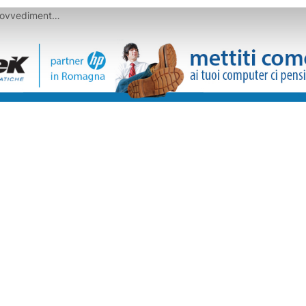
, ricercato a
provvedimento
ll’estradizione
 commessa in
 stato
cettiva di San
; con lui
ti ai servizi