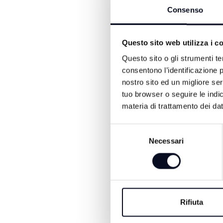
Consenso
ALTRE NOTIZIE DI CRON
Questo sito web utilizza i c
Questo sito o gli strumenti te
consentono l’identificazione p
nostro sito ed un migliore se
tuo browser o seguire le indic
materia di trattamento dei dat
Selezione
Necessari
del
9 AGOSTO 2026
consenso
RIMINI: Ricercato
dall’Interpol, arrest
51enne macedone
Rifiuta
La Polizia di Stato ha arrestat