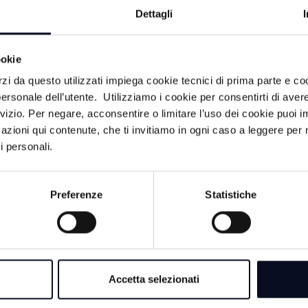
Dettagli
ACA
ookie
8 AGOSTO 2026
rzi da questo utilizzati impiega cookie tecnici di prima parte e co
GALLIPOLI: Raga
ersonale dell’utente. Utilizziamo i cookie per consentirti di aver
morto in mare, era n
rvizio. Per negare, acconsentire o limitare l’uso dei cookie puoi
consigliera E-R Ele
azioni qui contenute, che ti invitiamo in ogni caso a leggere per 
i personali.
8 AGOSTO 2026
RAVENNA: Spiagge
trasformate in depos
Preferenze
Statistiche
occupate in modo il
ato un
8 AGOSTO 2026
FORLÌ: Coppia fa s
Accetta selezionati
pubblico nel centro 
o a Rimini un
denunciata