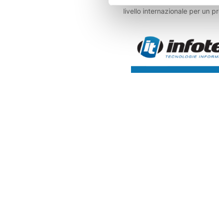
cittadino macedone di 51 anni
livello internazionale per un 
di arresto provvisorio ai fini de
legato a una presunta truffa
Macedonia nel 2024. L’uomo è
rintracciato in una struttura ri
Giuliano e trasferito in carcere
c’erano i due figli minori, affida
sociali.