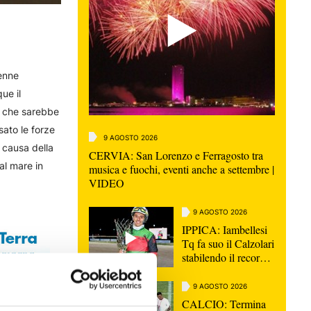
9enne
ue il
e che sarebbe
ato le forze
9 AGOSTO 2026
a causa della
CERVIA: San Lorenzo e Ferragosto tra
al mare in
musica e fuochi, eventi anche a settembre |
VIDEO
9 AGOSTO 2026
IPPICA: Iambellesi
Tq fa suo il Calzolari
stabilendo il record
della corsa | VIDEO
9 AGOSTO 2026
CALCIO: Termina