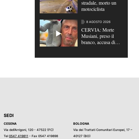
stradale, morto un
motociclista
8 AGOSTO 2026
CERVIA: Morte
Musiani, preso il
branco, accusa di
omicidio per futili
motivi | VIDEO
SEDI
CESENA
BOLOGNA
Via dell’Arrigoni, 120 - 47522 (FC)
Via dei Trattati Comunitari Europei, 17 –
Tel
0547 419811
- Fax 0547 419898
40127 (BO)