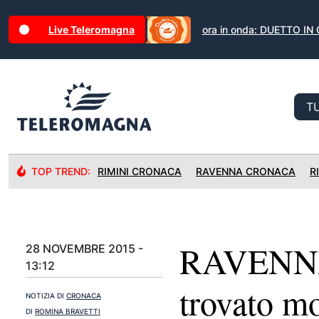
Live Teleromagna
ora in onda: DUETTO IN
TOP TREND:
RIMINI CRONACA
RAVENNA CRONACA
R
RAVENNA:
28 NOVEMBRE 2015 -
13:12
trovato mo
NOTIZIA DI
CRONACA
DI
ROMINA BRAVETTI