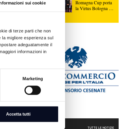
Romagna Cup porta
Informazioni sui cookie
la Virtus Bologna sul
parquet di Rimini
l caso
ingrazia i
okie di terze parti che non
e la migliore esperienza sul
 impostare adeguatamente il
maggiori informazioni in
legale,
pescherecci
Marketing
arsa
oclama lutto
 8 agosto
Accetta tutti
CRONACA
TUTTE LE NOTIZIE