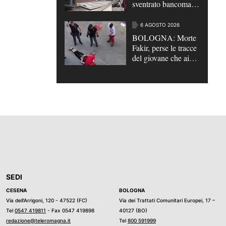
sventrato bancomat a
Villa Verucchio |
VIDEO
6 AGOSTO 2026
BOLOGNA: Morte
Fakir, perse le tracce
del giovane che aiutò
gli agenti
SEDI
CESENA
BOLOGNA
Via dell’Arrigoni, 120 - 47522 (FC)
Via dei Trattati Comunitari Europei, 17 –
Tel
0547 419811
- Fax 0547 419898
40127 (BO)
redazione@teleromagna.it
Tel
800 591999