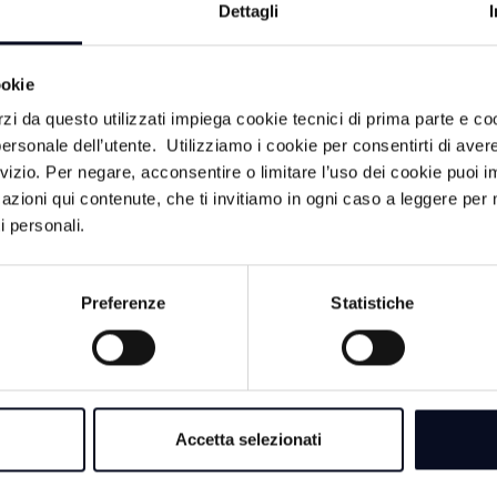
Dettagli
7 AGOSTO 2026
CERVIA: Svolta ne
ookie
Musiani, il sindaco r
Carabinieri
rzi da questo utilizzati impiega cookie tecnici di prima parte e co
ersonale dell’utente. Utilizziamo i cookie per consentirti di aver
rvizio. Per negare, acconsentire o limitare l’uso dei cookie puoi
7 AGOSTO 2026
azioni qui contenute, che ti invitiamo in ogni caso a leggere per 
RAVENNA: Pesca il
i personali.
sequestrati quattro 
Preferenze
Statistiche
ni,
7 AGOSTO 2026
i Forlì
BOLOGNA: Scomp
Guccini, Comune pr
mati dai
cittadino per sabato
icidio
Accetta selezionati