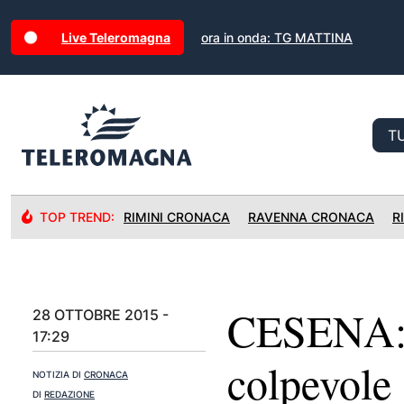
Live Teleromagna
ora in onda: TG MATTINA
TOP TREND:
RIMINI CRONACA
RAVENNA CRONACA
R
CESENA: A
28 OTTOBRE 2015 -
17:29
colpevole
NOTIZIA DI
CRONACA
DI
REDAZIONE