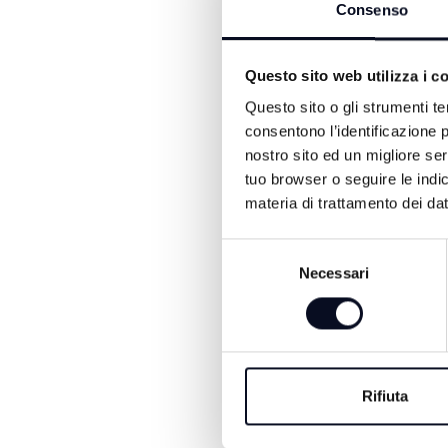
Consenso
Questo sito web utilizza i c
Questo sito o gli strumenti te
consentono l’identificazione p
nostro sito ed un migliore se
tuo browser o seguire le indic
materia di trattamento dei dat
7 AGOSTO 2026
CERVIA: Svolta
Selezione
Necessari
del
nell'omicidio Musia
consenso
arrestati 4 giovani d
Quattro giovani sono stati fer
Carabinieri con l'accusa di om
Rifiuta
aggravato in concorso