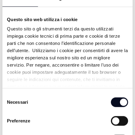
9 ANNI FA
Questo sito web utilizza i cookie
Questo sito o gli strumenti terzi da questo utilizzati
impiega cookie tecnici di prima parte e cookie di terze
parti che non consentono l’identificazione personale
dell’utente. Utilizziamo i cookie per consentirti di avere la
migliore esperienza sul nostro sito ed un migliore
servizio. Per negare, acconsentire o limitare l’uso dei
cookie puoi impostare adeguatamente il tuo browser o
seguire le indicazioni qui contenute, che ti invitiamo in
ogni caso a leggere per maggiori informazioni in materia
di trattamento dei dati personali.
LUGO: Scontro con un'auto, grave
CRONACA
-
Selezione
Necessari
motociclista | VIDEO
del
consenso
9 ANNI FA
Preferenze