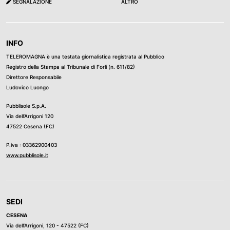
SEGNALAZIONE
ALTRO
INFO
TELEROMAGNA è una testata giornalistica registrata al Pubblico
Registro della Stampa al Tribunale di Forli (n. 611/82)
Direttore Responsabile
Ludovico Luongo
Pubblisole S.p.A.
Via dell’Arrigoni 120
47522 Cesena (FC)
P.iva : 03362900403
www.pubblisole.it
SEDI
CESENA
Via dell’Arrigoni, 120 - 47522 (FC)