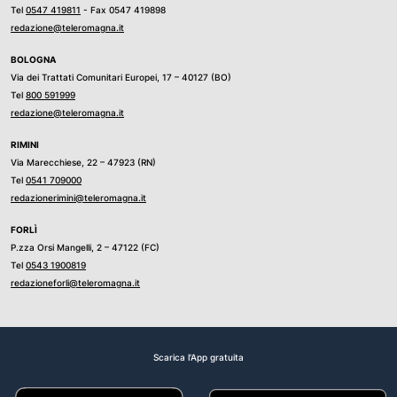
Tel
0547 419811
- Fax 0547 419898
redazione@teleromagna.it
BOLOGNA
Via dei Trattati Comunitari Europei, 17 – 40127 (BO)
Tel
800 591999
redazione@teleromagna.it
RIMINI
Via Marecchiese, 22 – 47923 (RN)
Tel
0541 709000
redazionerimini@teleromagna.it
FORLÌ
P.zza Orsi Mangelli, 2 – 47122 (FC)
Tel
0543 1900819
redazioneforli@teleromagna.it
Scarica l'App gratuita