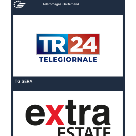
Teleromagna OnDemand
TG SERA