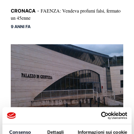
FAENZA: Vendeva profumi falsi, fermato
CRONACA
-
un 45enne
9 ANNI FA
RIMINI: Il Tribunale dichiara fallita la
ATTUALITÀ
-
società che edita la "Voce di Romagna"
Consenso
Dettagli
Informazioni sui cookie