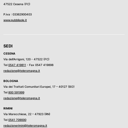
47522 Cesena (FC)
P.iva : 03362900403
www.pubblisole.it
SEDI
CESENA
Via dell’Arrigoni, 120 - 47522 (FC)
Tel
0547 419811
- Fax 0547 419898
redazione@teleromagna.it
BOLOGNA
Via dei Trattati Comunitari Europei, 17 – 40127 (BO)
Tel
800 591999
redazione@teleromagna.it
RIMINI
Via Marecchiese, 22 – 47923 (RN)
Tel
0541 709000
redazionerimini@teleromagna.it