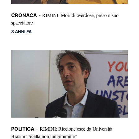
RIMINI: Morì di overdose, preso il suo
CRONACA
-
spacciatore
8 ANNI FA
RIMINI: Riccione esce da Università,
POLITICA
-
Brasini “Scelta non lungimirante”