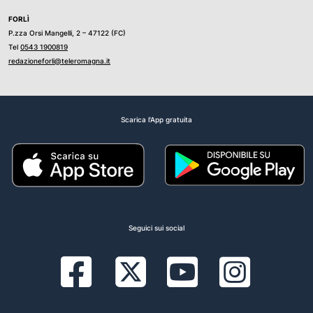
FORLÌ
P.zza Orsi Mangelli, 2 – 47122 (FC)
Tel
0543 1900819
redazioneforli@teleromagna.it
Scarica l'App gratuita
Seguici sui social