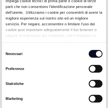
impiega cookie tecnici di prima parte e cookie di terze
parti che non consentono l’identificazione personale
dell’utente. Utilizziamo i cookie per consentirti di avere la
migliore esperienza sul nostro sito ed un migliore
RIMINI: Avvio scuole, Comune
ATTUALITÀ
-
servizio. Per negare, acconsentire o limitare l’uso dei
“Inaccettabile copertura vaccinale dell’84%”
cookie puoi impostare adeguatamente il tuo browser o
8 ANNI FA
seguire le indicazioni qui contenute, che ti invitiamo in
ogni caso a leggere per maggiori informazioni in materia
di trattamento dei dati personali.
Selezione
Necessari
del
consenso
Preferenze
Statistiche
Marketing