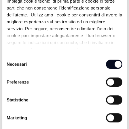
impiega cookie tecnici di prima parte e cookie di terze
parti che non consentono l’identificazione personale
dell’utente. Utilizziamo i cookie per consentirti di avere la
migliore esperienza sul nostro sito ed un migliore
RIMINI: Reddito di solidarietà, in una
ATTUALITÀ
-
servizio. Per negare, acconsentire o limitare l’uso dei
settimana 100 famiglie fanno domanda
cookie puoi impostare adeguatamente il tuo browser o
8 ANNI FA
seguire le indicazioni qui contenute, che ti invitiamo in
ogni caso a leggere per maggiori informazioni in materia
di trattamento dei dati personali.
Selezione
Necessari
del
consenso
Preferenze
Statistiche
Marketing