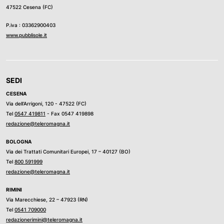
47522 Cesena (FC)
P.iva : 03362900403
www.pubblisole.it
SEDI
CESENA
Via dell’Arrigoni, 120 - 47522 (FC)
Tel
0547 419811
- Fax 0547 419898
redazione@teleromagna.it
BOLOGNA
Via dei Trattati Comunitari Europei, 17 – 40127 (BO)
Tel
800 591999
redazione@teleromagna.it
RIMINI
Via Marecchiese, 22 – 47923 (RN)
Tel
0541 709000
redazionerimini@teleromagna.it