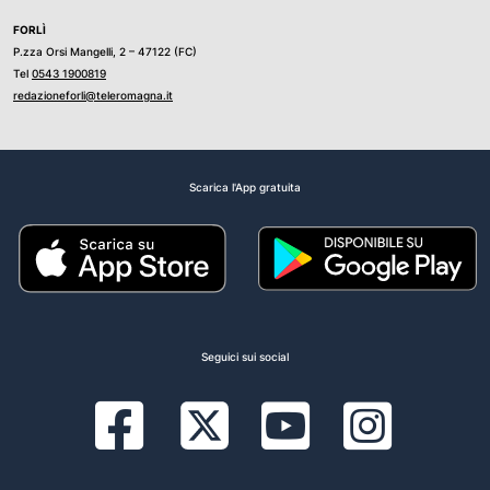
FORLÌ
P.zza Orsi Mangelli, 2 – 47122 (FC)
Tel
0543 1900819
redazioneforli@teleromagna.it
Scarica l'App gratuita
Seguici sui social