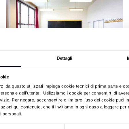
Dettagli
BOLOGNA: Insegnante ai
CRONACA
ookie
-
domiciliari dopo l'accusa di abusi su due
rzi da questo utilizzati impiega cookie tecnici di prima parte e co
ersonale dell’utente. Utilizziamo i cookie per consentirti di aver
ragazzine
rvizio. Per negare, acconsentire o limitare l’uso dei cookie puoi
azioni qui contenute, che ti invitiamo in ogni caso a leggere per 
9 MESI FA
i personali.