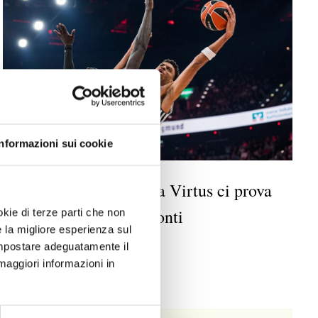
Informazioni sui cookie
BASKET: La Virtus ci prova
SPORT
-
ma il Bayern non fa sconti
okie di terze parti che non
e la migliore esperienza sul
9 MESI FA
 impostare adeguatamente il
maggiori informazioni in