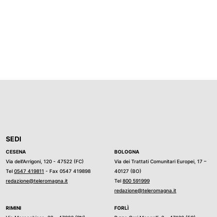
SEDI
CESENA
BOLOGNA
Via dell’Arrigoni, 120 - 47522 (FC)
Via dei Trattati Comunitari Europei, 17 –
Tel
0547 419811
- Fax 0547 419898
40127 (BO)
redazione@teleromagna.it
Tel
800 591999
redazione@teleromagna.it
RIMINI
FORLÌ