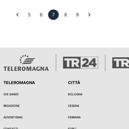
Prima pagina
Pagina 5
Pagina 6
Pagina 7
Pagina 8
Pagina 9
Ultima pagina
5
6
7
8
9
TELEROMAGNA
CITTÀ
CHI SIAMO
BOLOGNA
REDAZIONE
CESENA
ADVERTISING
FERRARA
CONTATTI
FORLÌ