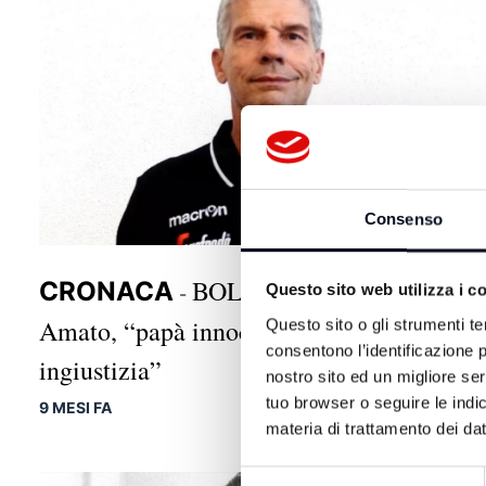
Consenso
BOLOGNA: La figlia di
CRONACA
Questo sito web utilizza i c
-
Amato, “papà innocente, una grande
Questo sito o gli strumenti te
consentono l’identificazione p
ingiustizia”
nostro sito ed un migliore se
tuo browser o seguire le indic
9 MESI FA
materia di trattamento dei dat
Selezione