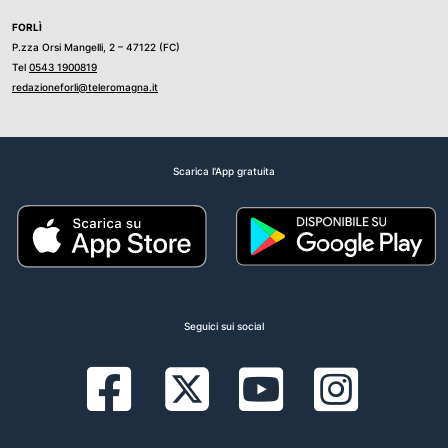
FORLÌ
P.zza Orsi Mangelli, 2 – 47122 (FC)
Tel
0543 1900819
redazioneforli@teleromagna.it
Scarica l'App gratuita
Seguici sui social