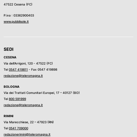
47522 Cesena (FC)
P.iva : 03362900403
www.pubblisole.it
SEDI
CESENA
Via dell’Arrigoni, 120 - 47522 (FC)
Tel
0547 419811
- Fax 0547 419898
redazione@teleromagna.it
BOLOGNA
Via dei Trattati Comunitari Europei, 17 – 40127 (BO)
Tel
800 591999
redazione@teleromagna.it
RIMINI
Via Marecchiese, 22 – 47923 (RN)
Tel
0541 709000
redazionerimini@teleromagna.it