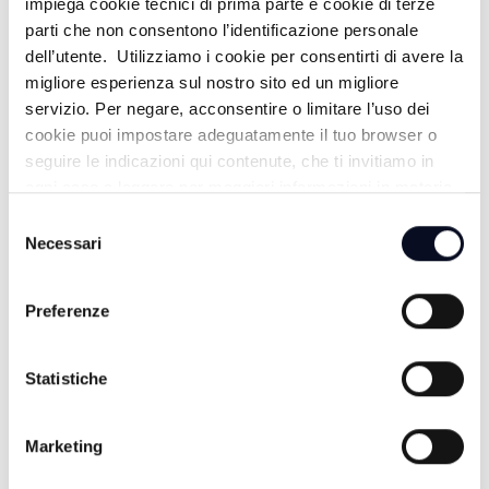
impiega cookie tecnici di prima parte e cookie di terze
parti che non consentono l’identificazione personale
dell’utente. Utilizziamo i cookie per consentirti di avere la
migliore esperienza sul nostro sito ed un migliore
BOLOGNA: Indagano i carabinieri su tre
CRONACA
-
servizio. Per negare, acconsentire o limitare l’uso dei
aggressioni in 24 ore
cookie puoi impostare adeguatamente il tuo browser o
1 MESE FA
seguire le indicazioni qui contenute, che ti invitiamo in
ogni caso a leggere per maggiori informazioni in materia
di trattamento dei dati personali.
Selezione
Necessari
del
consenso
Preferenze
Statistiche
Marketing