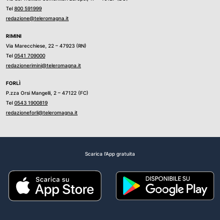
Tel
800 591999
redazione@teleromagna.it
RIMINI
Via Marecchiese, 22 – 47923 (RN)
Tel
0541 709000
redazionerimini@teleromagna.it
FORLÌ
P.zza Orsi Mangelli, 2 – 47122 (FC)
Tel
0543 1900819
redazioneforli@teleromagna.it
Scarica l'App gratuita