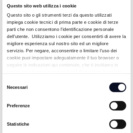
Questo sito web utilizza i cookie
Questo sito o gli strumenti terzi da questo utilizzati
impiega cookie tecnici di prima parte e cookie di terze
parti che non consentono l’identificazione personale
dell’utente. Utilizziamo i cookie per consentirti di avere la
migliore esperienza sul nostro sito ed un migliore
servizio. Per negare, acconsentire o limitare l’uso dei
cookie puoi impostare adeguatamente il tuo browser o
seguire le indicazioni qui contenute, che ti invitiamo in
FORLÌ: Scoppia incendio
CRONACA
-
ogni caso a leggere per maggiori informazioni in materia
nell'appartamento, un ferito grave
di trattamento dei dati personali.
Selezione
1 MESE FA
Necessari
del
consenso
Preferenze
Statistiche