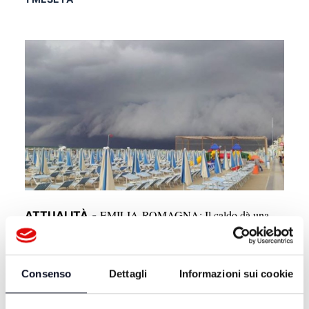
EMILIA-ROMAGNA: Il caldo dà una
ATTUALITÀ
-
tregua, attenzione a temporali e allagamenti
1 MESE FA
Consenso
Dettagli
Informazioni sui cookie