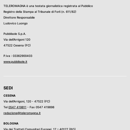
TELEROMAGNA è una testata giornalistica registrata al Pubblico
Registro della Stampa al Tribunale di Forli (n. 611/82)
Direttore Responsabile
Ludovico Luongo
Pubblisole S.p.A.
Via dell’Arrigoni 120
47522 Cesena (FC)
P.iva : 03362900403
www.pubblisole.it
SEDI
CESENA
Via dell’Arrigoni, 120 - 47522 (FC)
Tel
0547 419811
- Fax 0547 419898
redazione@teleromagna.it
BOLOGNA
Via dei Trattati Comunitari Europei, 17 – 40127 (BO)