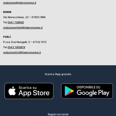
redazione@teleromagna.it
RIMINI
Via Marecchiese, 22 – 47923 (RN)
Tel
0541 709000
redazionerimini@teleromagna.it
FORLÌ
P.zza Orsi Mangelli, 2 – 47122 (FC)
Tel
0543 1900819
redazioneforli@teleromagna.it
Scarica l'App gratuita
Seguici sui social