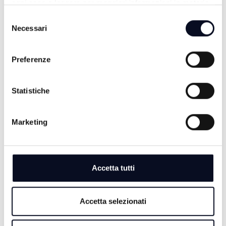
ogni caso a leggere per maggiori informazioni in materia
di trattamento dei dati personali.
ALTRE NOTIZIE
TUTTE LE NOTIZIE
Selezione
Necessari
del
consenso
Preferenze
Statistiche
Marketing
Accetta tutti
8 AGOSTO 2026
CALCIO: Ravenna, si comincia a Benevento,
"Dobbiamo farci trovare pronti" | VIDEO
Accetta selezionati
8 AGOSTO 2026