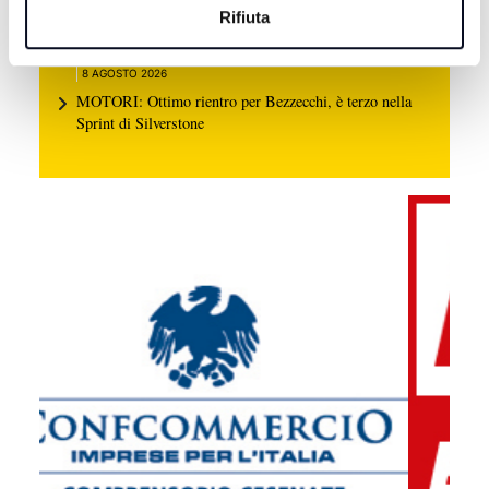
GALLIPOLI: Ragazzo 19enne morto in mare, era nipote
Rifiuta
consigliera E-R Elena Ugolini
8 AGOSTO 2026
MOTORI: Ottimo rientro per Bezzecchi, è terzo nella
Sprint di Silverstone