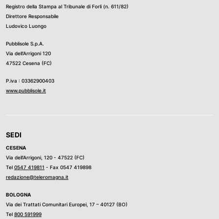
Registro della Stampa al Tribunale di Forli (n. 611/82)
Direttore Responsabile
Ludovico Luongo
Pubblisole S.p.A.
Via dell’Arrigoni 120
47522 Cesena (FC)
P.iva : 03362900403
www.pubblisole.it
SEDI
CESENA
Via dell’Arrigoni, 120 - 47522 (FC)
Tel
0547 419811
- Fax 0547 419898
redazione@teleromagna.it
BOLOGNA
Via dei Trattati Comunitari Europei, 17 – 40127 (BO)
Tel
800 591999