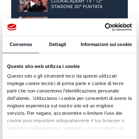
COOKACADEMY TV - 12°
STAGIONE 30° PUNTATA
COOKACADEMY TV - 12°
STAGIONE 29° PUNTATA
COOKACADEMY TV - 12°
Consenso
Dettagli
Informazioni sui cookie
STAGIONE 28° PUNTATA
Questo sito web utilizza i cookie
Questo sito o gli strumenti terzi da questo utilizzati
impiega cookie tecnici di prima parte e cookie di terze
parti che non consentono l’identificazione personale
dell’utente. Utilizziamo i cookie per consentirti di avere la
migliore esperienza sul nostro sito ed un migliore
servizio. Per negare, acconsentire o limitare l’uso dei
cookie puoi impostare adeguatamente il tuo browser o
seguire le indicazioni qui contenute, che ti invitiamo in
ogni caso a leggere per maggiori informazioni in materia
ALTRE NOTIZIE
TUTTE LE NOTIZIE