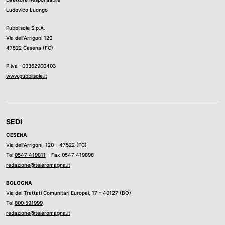
Ludovico Luongo
Pubblisole S.p.A.
Via dell’Arrigoni 120
47522 Cesena (FC)
P.iva : 03362900403
www.pubblisole.it
SEDI
CESENA
Via dell’Arrigoni, 120 - 47522 (FC)
Tel
0547 419811
- Fax 0547 419898
redazione@teleromagna.it
BOLOGNA
Via dei Trattati Comunitari Europei, 17 – 40127 (BO)
Tel
800 591999
redazione@teleromagna.it