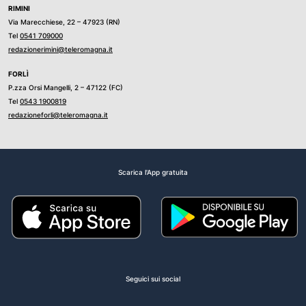
RIMINI
Via Marecchiese, 22 – 47923 (RN)
Tel
0541 709000
redazionerimini@teleromagna.it
FORLÌ
P.zza Orsi Mangelli, 2 – 47122 (FC)
Tel
0543 1900819
redazioneforli@teleromagna.it
Scarica l'App gratuita
Seguici sui social