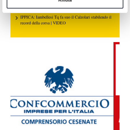
9 AGOSTO 2026
IPPICA: Iambellesi Tq fa suo il Calzolari stabilendo il
record della corsa | VIDEO