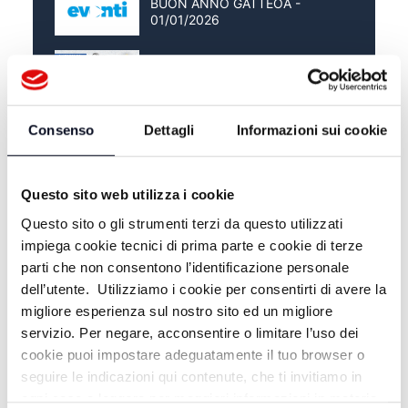
BUON ANNO GATTEOA -
01/01/2026
INSEDIAMENTO VESCOVO
CESENA - 16/03/2025
L'ESTATE DI RAOUL 2024 -
Consenso
Dettagli
Informazioni sui cookie
15/08/2024
Questo sito web utilizza i cookie
Questo sito o gli strumenti terzi da questo utilizzati
impiega cookie tecnici di prima parte e cookie di terze
parti che non consentono l’identificazione personale
dell’utente. Utilizziamo i cookie per consentirti di avere la
migliore esperienza sul nostro sito ed un migliore
servizio. Per negare, acconsentire o limitare l’uso dei
cookie puoi impostare adeguatamente il tuo browser o
seguire le indicazioni qui contenute, che ti invitiamo in
ogni caso a leggere per maggiori informazioni in materia