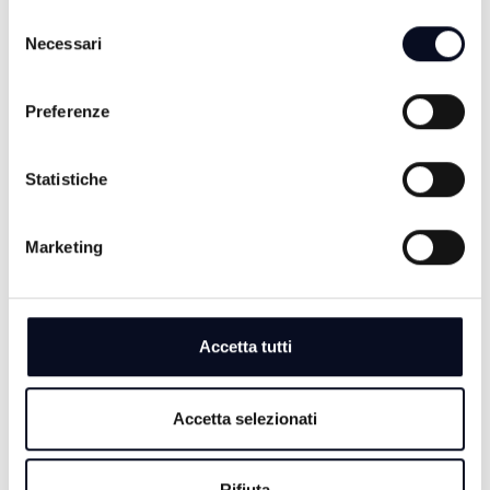
ALTRE NOTIZIE
TUTTE LE NOTIZIE
di trattamento dei dati personali.
Selezione
Necessari
del
consenso
Preferenze
Statistiche
Marketing
7 AGOSTO 2026
Accetta tutti
CERVIA: Svolta nell'omicidio Musiani, arrestati 4
giovani di Forlì
Accetta selezionati
7 AGOSTO 2026
CERVIA: Svolta nel caso Musiani, il sindaco ringrazia i
Carabinieri
Rifiuta