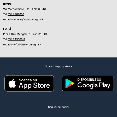
RIMINI
Via Marecchiese, 22 – 47923 (RN)
Tel
0541 709000
redazionerimini@teleromagna.it
FORLÌ
P.zza Orsi Mangelli, 2 – 47122 (FC)
Tel
0543 1900819
redazioneforli@teleromagna.it
Scarica l'App gratuita
Seguici sui social