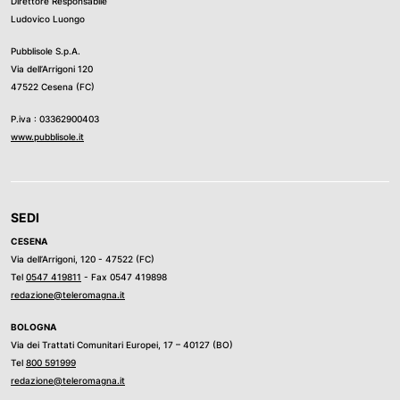
Direttore Responsabile
Ludovico Luongo
Pubblisole S.p.A.
Via dell’Arrigoni 120
47522 Cesena (FC)
P.iva : 03362900403
www.pubblisole.it
SEDI
CESENA
Via dell’Arrigoni, 120 - 47522 (FC)
Tel
0547 419811
- Fax 0547 419898
redazione@teleromagna.it
BOLOGNA
Via dei Trattati Comunitari Europei, 17 – 40127 (BO)
Tel
800 591999
redazione@teleromagna.it