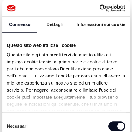
BALAMONDOTV - 02/07/2025
Consenso
Dettagli
Informazioni sui cookie
Questo sito web utilizza i cookie
Questo sito o gli strumenti terzi da questo utilizzati
impiega cookie tecnici di prima parte e cookie di terze
parti che non consentono l’identificazione personale
dell’utente. Utilizziamo i cookie per consentirti di avere la
migliore esperienza sul nostro sito ed un migliore
servizio. Per negare, acconsentire o limitare l’uso dei
ALTRE NOTIZIE
cookie puoi impostare adeguatamente il tuo browser o
TUTTE LE NOTIZIE
seguire le indicazioni qui contenute, che ti invitiamo in
ogni caso a leggere per maggiori informazioni in materia
di trattamento dei dati personali.
Selezione
Necessari
del