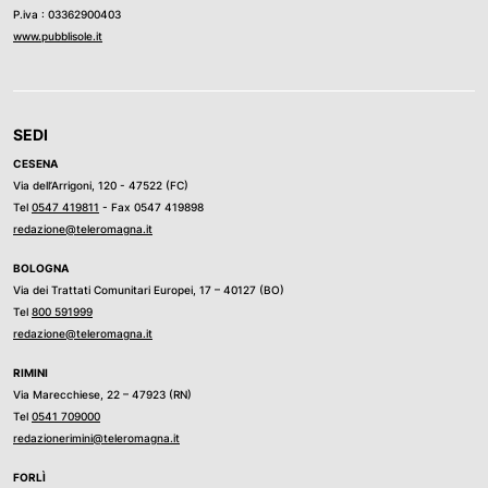
P.iva : 03362900403
www.pubblisole.it
SEDI
CESENA
Via dell’Arrigoni, 120 - 47522 (FC)
Tel
0547 419811
- Fax 0547 419898
redazione@teleromagna.it
BOLOGNA
Via dei Trattati Comunitari Europei, 17 – 40127 (BO)
Tel
800 591999
redazione@teleromagna.it
RIMINI
Via Marecchiese, 22 – 47923 (RN)
Tel
0541 709000
redazionerimini@teleromagna.it
FORLÌ