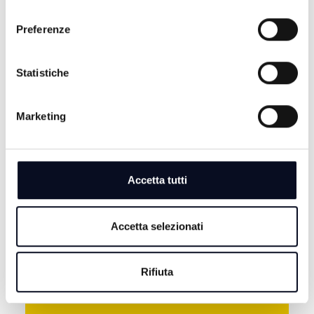
consenso
Preferenze
Statistiche
Marketing
7 AGOSTO 2026
CERVIA: Svolta nell'omicidio Musiani, arrestati 4
giovani di Forlì
Accetta tutti
7 AGOSTO 2026
CERVIA: Svolta nel caso Musiani, il sindaco ringrazia i
Carabinieri
Accetta selezionati
7 AGOSTO 2026
BASKET: La Start Romagna Cup porta la Virtus
Rifiuta
Bologna sul parquet di Rimini