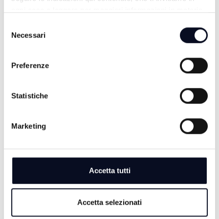
ogni caso a leggere per maggiori informazioni in materia
di trattamento dei dati personali.
Selezione
ALTRE NOTIZIE
TUTTE LE NOTIZIE
Necessari
del
consenso
Preferenze
Statistiche
Marketing
Accetta tutti
6 AGOSTO 2026
CALCIO: Cesena, ecco Debenedetti, "Ho accettato
Accetta selezionati
subito, qui c’è grande ambizione" | VIDEO