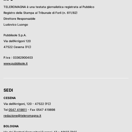
TELEROMAGNA è una testata giornalistica registrata al Pubblico
Registro della Stampa al Tribunale di Forli (n. 611/82)
Direttore Responsabile
Ludovico Luongo
Pubblisole S.p.A.
Via dell’Arrigoni 120
47522 Cesena (FC)
P.iva : 03362900403
www.pubblisole.it
SEDI
CESENA
Via dell’Arrigoni, 120 - 47522 (FC)
Tel
0547 419811
- Fax 0547 419898
redazione@teleromagna.it
BOLOGNA