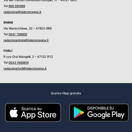
Via dei Trattati Comunitari Europei, 17 – 40127 (BO)
Tel
800 591999
redazione@teleromagna.it
RIMINI
Via Marecchiese, 22 – 47923 (RN)
Tel
0541 709000
redazionerimini@teleromagna.it
FORLÌ
P.zza Orsi Mangelli, 2 – 47122 (FC)
Tel
0543 1900819
redazioneforli@teleromagna.it
Scarica l'App gratuita