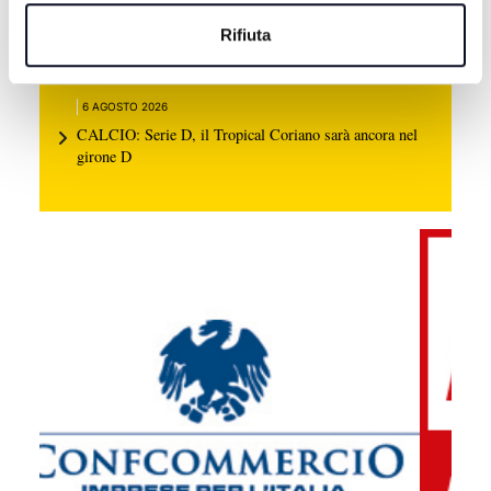
6 AGOSTO 2026
Rifiuta
BASEBALL: Bologna e San Marino volano in
semifinale scudetto
6 AGOSTO 2026
CALCIO: Serie D, il Tropical Coriano sarà ancora nel
girone D