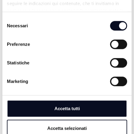
seguire le indicazioni qui contenute, che ti invitiamo in
ogni caso a leggere per maggiori informazioni in materia
di trattamento dei dati personali.
Selezione
Necessari
del
ALTRE NOTIZIE
consenso
TUTTE LE NOTIZIE
Preferenze
Statistiche
Marketing
Accetta tutti
5 AGOSTO 2026
Accetta selezionati
CALCIO: Eccellenza, Rimini e Spal in gironi diversi