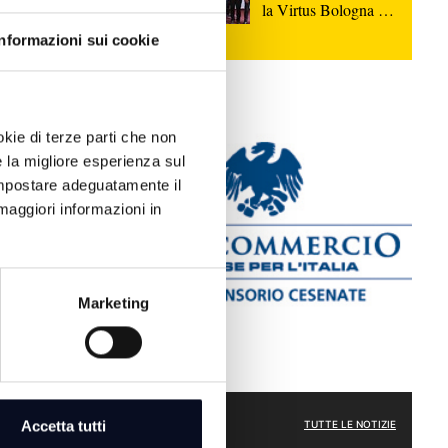
la Virtus Bologna sul
ad
parquet di Rimini
Informazioni sui cookie
nte: il
nvogliamento
to rientrava
okie di terze parti che non
riduzione
e la migliore esperienza sul
guardato
 impostare adeguatamente il
o a 111.000
maggiori informazioni in
e
rato nel
 strumenti
Marketing
ATTUALITÀ
Accetta tutti
TUTTE LE NOTIZIE