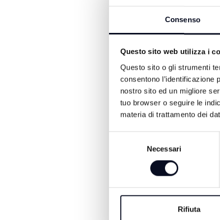
mediante la riduzione degl
Consenso
adeguare alcune sezioni i
Prima dell’intervento, infa
Questo sito web utilizza i c
sollevamento iniziale e a
e trattamento a 102.000 ab
Questo sito o gli strumenti te
tra quelli individuati com
consentono l’identificazione p
del 50% del carico sversa
nostro sito ed un migliore se
alcune sezioni di trattame
tuo browser o seguire le indic
abitanti equivalenti, conse
materia di trattamento dei dat
garantendo sia il rispetto
medio periodo, per dare ri
Selezione
di pianificazione della 
Necessari
del
consenso
Rifiuta