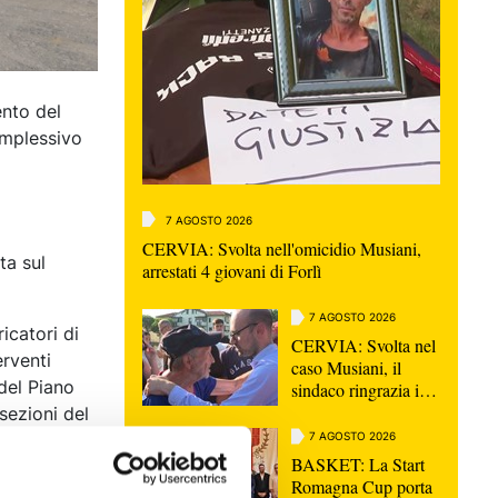
ento del
omplessivo
7 AGOSTO 2026
CERVIA: Svolta nell'omicidio Musiani,
ta sul
arrestati 4 giovani di Forlì
7 AGOSTO 2026
icatori di
CERVIA: Svolta nel
erventi
caso Musiani, il
del Piano
sindaco ringrazia i
Carabinieri
 sezioni del
7 AGOSTO 2026
sulla vasca
BASKET: La Start
Romagna Cup porta
bientali