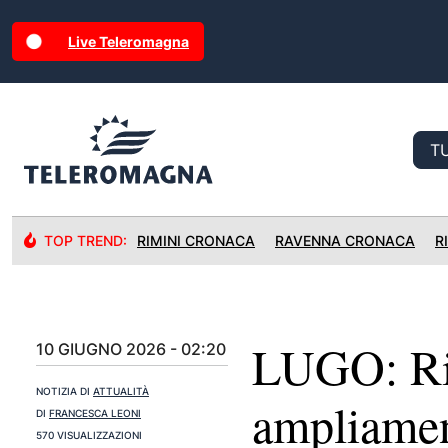
Live Teleromagna
TOP TREND:
RIMINI CRONACA
RAVENNA CRONACA
R
LUGO: Riq
10 GIUGNO 2026 - 02:20
NOTIZIA DI
ATTUALITÀ
ampliamen
DI
FRANCESCA LEONI
570 VISUALIZZAZIONI