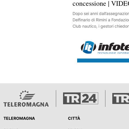
concessione | VID
Dopo sei anni dall’assegnazion
Delfinario di Rimini a Fondaz
Club nautico, i gestori chiedo
della concessione. E sul blocc
ristrutturazione puntano il dito
burocrazia.
TELEROMAGNA
CITTÀ