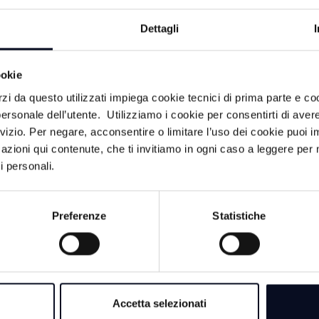
i scarichi inquinanti durante gli eventi meteorici estremi e 
Dettagli
mpiantistiche ormai obsolete.
tti, il depuratore di Lugo presentava un limite idraulico evide
ookie
lcune sue sezioni limitavano la capacità complessiva di co
itanti equivalenti; inoltre, lo scolmatore in testa all’impian
rzi da questo utilizzati impiega cookie tecnici di prima parte e co
e critici dal Piano di Indirizzo provinciale, che prevede una 
ersonale dell’utente. Utilizziamo i cookie per consentirti di aver
to in ambiente in tempo di pioggia. Il potenziamento ha ri
rvizio. Per negare, acconsentire o limitare l’uso dei cookie puoi
nto, con l’obiettivo di incrementare la capacità idraulica fin
azioni qui contenute, che ti invitiamo in ogni caso a leggere per 
ntendo il pieno utilizzo dei volumi biologici già disponibili 
i personali.
 delle prescrizioni normative sia il trattamento dell’agglome
sposta allo sviluppo dei comparti urbanistici previsti dagli
Bassa Romagna e della Romagna Faentina.
Preferenze
Statistiche
Accetta selezionati