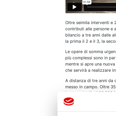
Oltre seimila interventi e 
contributi alle persone e 
bilancio a tre anni dalle
la prima il 2 e il 3, la seco
Le opere di somma urgenza
più complessi sono in part
mentre si apre una nuova f
che servirà a realizzare in
A distanza di tre anni da 
messo in campo. Oltre 35.
i soccorsi: più di 20.000 
centinaia di persone.
Nel VIDEO un riassunto de
di tre anni fa.