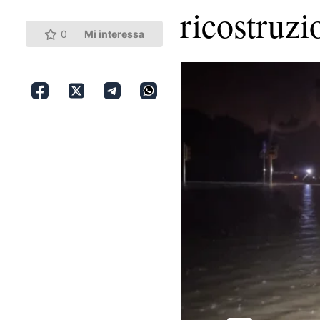
ricostruzi
0
Mi interessa