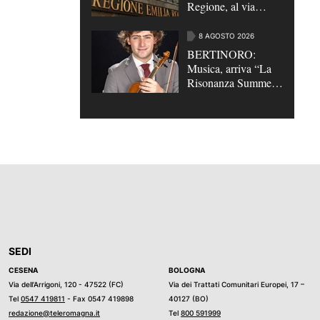
Regione, al via
quattro bandi di
assunzione per 35
8 AGOSTO 2026
posti di lavoro |
BERTINORO:
VIDEO
Musica, arriva “La
Risonanza Summer
Festival”
SEDI
CESENA
BOLOGNA
Via dell’Arrigoni, 120 - 47522 (FC)
Via dei Trattati Comunitari Europei, 17 –
Tel
0547 419811
- Fax 0547 419898
40127 (BO)
redazione@teleromagna.it
Tel
800 591999