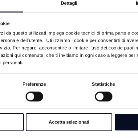
Dettagli
ookie
rzi da questo utilizzati impiega cookie tecnici di prima parte e co
ersonale dell’utente. Utilizziamo i cookie per consentirti di aver
rvizio. Per negare, acconsentire o limitare l’uso dei cookie puoi
azioni qui contenute, che ti invitiamo in ogni caso a leggere per 
i personali.
LITÀ
Preferenze
Statistiche
8 AGOSTO 2026
RIMINI: La spiaggi
via libera alle pisc
Accetta selezionati
8 AGOSTO 2026
EMILIA-ROMAGNA