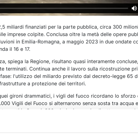
2,5 miliardi finanziati per la parte pubblica, circa 300 milioni
alle imprese colpite. Conclusa oltre la metà delle opere pubb
 alluvioni in Emilia-Romagna, a maggio 2023 in due ondate c
nda il 16 e 17.
, spiega la Regione, risultano quasi interamente concluse, 
e terminati. Continua anche il lavoro sulla ricostruzione pri
ase: l'utilizzo del miliardo previsto dal decreto-legge 65 
frastrutture a protezione dei territori.
quei gironi drammatici, i vigli del fuoco ricordano lo sforz
000 Vigili del Fuoco si alternarono senza sosta tra acqua 
interventi in 3 mesi, 300 missioni aeree in elicottero per sal
ll'impegno dei vigili del fuoco in Emilia-Romagna durante 