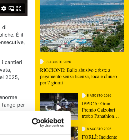
 di
liche. È il
onsecutive,
i cantieri
8 AGOSTO 2026
RICCIONE: Ballo abusivo e feste a
vata,
pagamento senza licenza, locale chiuso
del 2025,
per 7 giorni
8 AGOSTO 2026
o enorme
IPPICA: Gran
e fango per
Premio Calzolari
vare
trofeo Panathlon
questa sera al Savio |
VIDEO
8 AGOSTO 2026
l'alluvione
FORLÌ: Incidente