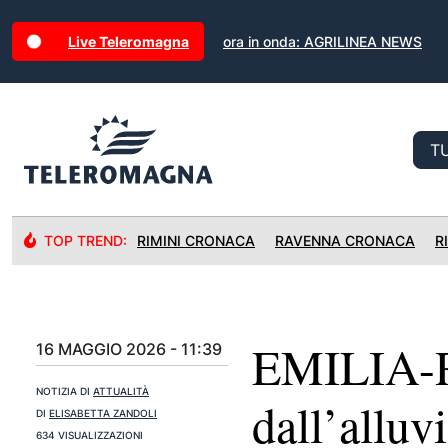
Live Teleromagna
ora in onda: AGRILINEA NEWS
TOP TREND:
RIMINI CRONACA
RAVENNA CRONACA
R
EMILIA-
16 MAGGIO 2026 - 11:39
NOTIZIA DI
ATTUALITÀ
dall’alluv
DI
ELISABETTA ZANDOLI
634 VISUALIZZAZIONI