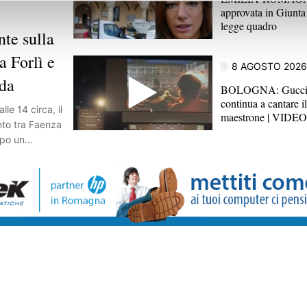
approvata in Giunta 
legge quadro
e sulla
a Forlì e
8 AGOSTO 2026
oda
BOLOGNA: Guccini,
continua a cantare i
e 14 circa, il
maestrone | VIDEO
nto tra Faenza
opo un
 ha coinvolto