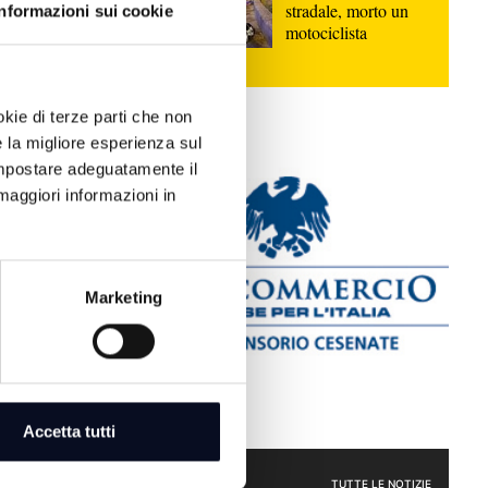
stradale, morto un
Informazioni sui cookie
motociclista
okie di terze parti che non
e la migliore esperienza sul
 impostare adeguatamente il
maggiori informazioni in
Marketing
a che cambia,
ine | VIDEO
Accetta tutti
ATTUALITÀ
: Cultura,
TUTTE LE NOTIZIE