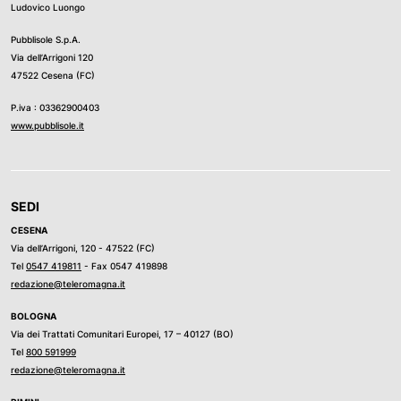
Ludovico Luongo
Pubblisole S.p.A.
Via dell’Arrigoni 120
47522 Cesena (FC)
P.iva : 03362900403
www.pubblisole.it
SEDI
CESENA
Via dell’Arrigoni, 120 - 47522 (FC)
Tel
0547 419811
- Fax 0547 419898
redazione@teleromagna.it
BOLOGNA
Via dei Trattati Comunitari Europei, 17 – 40127 (BO)
Tel
800 591999
redazione@teleromagna.it