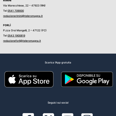
RIMINI
Via Marecchiese, 22 – 47923 (RN)
Tel
0541 709000
redazionerimini@teleromagna.it
FORLÌ
P.zza Orsi Mangelli, 2 – 47122 (FC)
Tel
0543 1900819
redazioneforli@teleromagna.it
Scarica l'App gratuita
Seguici sui social