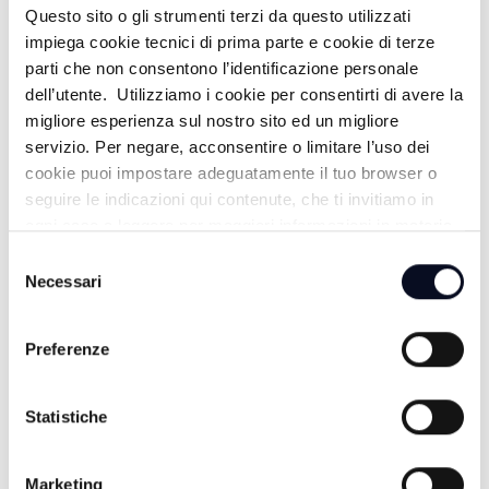
Questo sito o gli strumenti terzi da questo utilizzati
ROMAGNA MIA - 25/07/2026
impiega cookie tecnici di prima parte e cookie di terze
parti che non consentono l’identificazione personale
dell’utente. Utilizziamo i cookie per consentirti di avere la
ROMAGNA MIA - 05/07/2026
migliore esperienza sul nostro sito ed un migliore
servizio. Per negare, acconsentire o limitare l’uso dei
ROMAGNA MIA - 04/07/2026
cookie puoi impostare adeguatamente il tuo browser o
seguire le indicazioni qui contenute, che ti invitiamo in
ogni caso a leggere per maggiori informazioni in materia
di trattamento dei dati personali.
Selezione
Necessari
del
consenso
Preferenze
Statistiche
Marketing