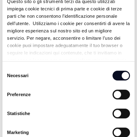
Questo sito o gli strumenti terzi da questo utilizzati
impiega cookie tecnici di prima parte e cookie di terze
parti che non consentono l’identificazione personale
dell’utente. Utilizziamo i cookie per consentirti di avere la
migliore esperienza sul nostro sito ed un migliore
servizio. Per negare, acconsentire o limitare l’uso dei
cookie puoi impostare adeguatamente il tuo browser o
seguire le indicazioni qui contenute, che ti invitiamo in
ogni caso a leggere per maggiori informazioni in materia
di trattamento dei dati personali.
Selezione
Necessari
del
consenso
8 AGOSTO 2026
BOLOGNA: Fakir, tornano in servizio i due agenti
Preferenze
della Polizia
7 AGOSTO 2026
Statistiche
CERVIA: Svolta nell'omicidio Musiani, arrestati 4
giovani di Forlì
Marketing