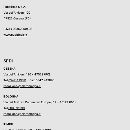
Pubblisole S.p.A.
Via dell’Arrigoni 120
47522 Cesena (FC)
P.iva : 03362900403
www.pubblisole.it
SEDI
CESENA
Via dell’Arrigoni, 120 - 47522 (FC)
Tel
0547 419811
- Fax 0547 419898
redazione@teleromagna.it
BOLOGNA
Via dei Trattati Comunitari Europei, 17 – 40127 (BO)
Tel
800 591999
redazione@teleromagna.it
RIMINI