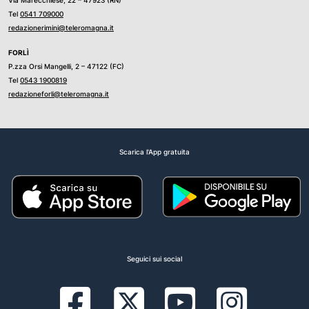
Via Marecchiese, 22 – 47923 (RN)
Tel
0541 709000
redazionerimini@teleromagna.it
FORLÌ
P.zza Orsi Mangelli, 2 – 47122 (FC)
Tel
0543 1900819
redazioneforli@teleromagna.it
Scarica l'App gratuita
Seguici sui social