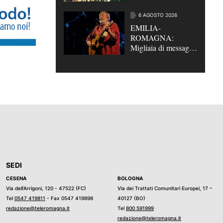
emergenza idrica
6 AGOSTO 2026
EMILIA-
ROMAGNA:
Migliaia di messaggi
per l'ultimo saluto a
Guccini, "Non
morirà mai"
SEDI
CESENA
BOLOGNA
Via dell’Arrigoni, 120 - 47522 (FC)
Via dei Trattati Comunitari Europei, 17 –
Tel
0547 419811
- Fax 0547 419898
40127 (BO)
redazione@teleromagna.it
Tel
800 591999
redazione@teleromagna.it