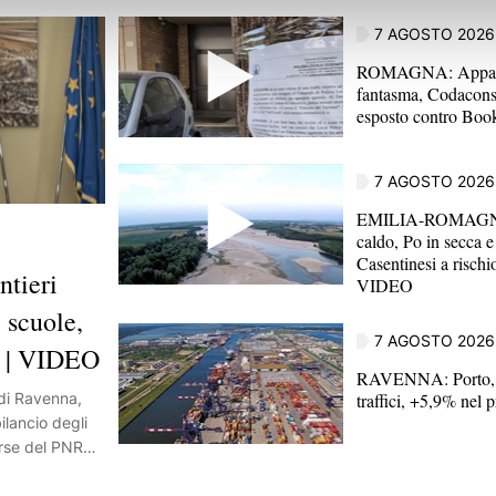
7 AGOSTO 2026
ROMAGNA: Appar
fantasma, Codacons
esposto contro Bo
7 AGOSTO 2026
EMILIA-ROMAGNA
caldo, Po in secca e
Casentinesi a rischio
tieri
VIDEO
 scuole,
7 AGOSTO 2026
" | VIDEO
RAVENNA: Porto, c
traffici, +5,9% nel 
 di Ravenna,
bilancio degli
sorse del PNRR.
rca 45 milioni
rattutto