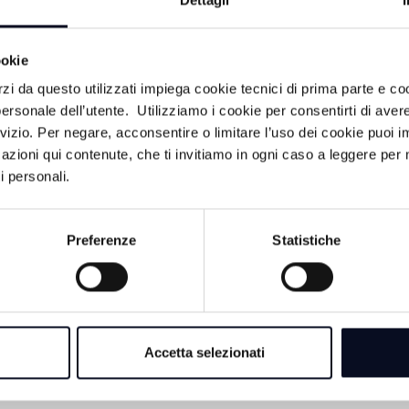
Dettagli
nvolgere anche la nostra esistenza - conclude - allora pos
nianze ed esempi di persone che hanno accolto questo amor
ookie
relazioni e nei propri impegni lavorativi, artistici e culturali"
rzi da questo utilizzati impiega cookie tecnici di prima parte e co
7mo Meeting è "L'amor che move il sole e l'altre stelle", tratt
ersonale dell’utente. Utilizziamo i cookie per consentirti di aver
a. Previsti tremila volontari a cui se ne aggiungeranno altr
rvizio. Per negare, acconsentire o limitare l’uso dei cookie puoi
azioni qui contenute, che ti invitiamo in ogni caso a leggere per 
i personali.
Preferenze
Statistiche
Accetta selezionati
LITÀ