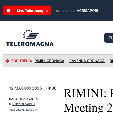
Live Teleromagna
ora in onda: AGRISAPORI
TOP TREND:
RIMINI CRONACA
RAVENNA CRONACA
R
RIMINI: P
12 MAGGIO 2026 - 14:08
NOTIZIA DI
ATTUALITÀ
Meeting 20
DI
MIRCO PAGANELLI
1080 VISUALIZZAZIONI