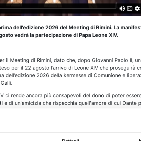
prima dell’edizione 2026 del Meeting di Rimini. La manife
 agosto vedrà la partecipazione di Papa Leone XIV.
er il Meeting di Rimini, dato che, dopo Giovanni Paolo II, u
atteso per il 22 agosto l’arrivo di Leone XIV che proseguirà 
ma dell’edizione 2026 della kermesse di Comunione e libera
Galli.
IV ci rende ancora più consapevoli del dono di poter essere
ti e di un'amicizia che rispecchia quell'amore di cui Dante p
ivina Commedia - ha osservato Bernhard Scholz ,presidente 
averso le mostre, gli spettacoli e il Villaggio Ragazzi vogl
e, iniziative, riflessioni e opere d'arte che si sono lasciat
o volta, hanno mosso il mondo intorno a sé verso una cresc
io che muove l'universo, fino alle particelle subatomiche, è u