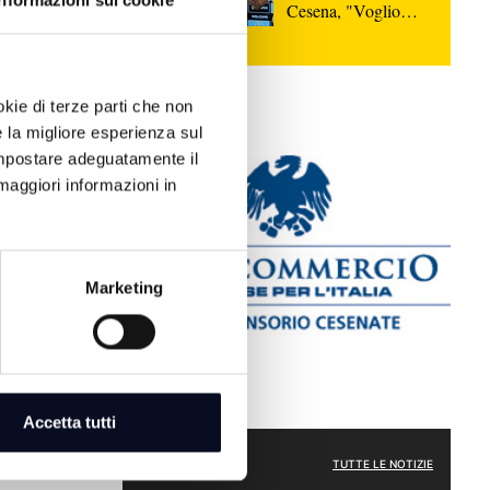
Informazioni sui cookie
Cesena, "Voglio
siamo solo
dimostrare il mio
e nella
valore" | VIDEO
.
okie di terze parti che non
o dall'ultimo
e la migliore esperienza sul
i per la
 impostare adeguatamente il
maggiori informazioni in
Marketing
Accetta tutti
ATTUALITÀ
TUTTE LE NOTIZIE