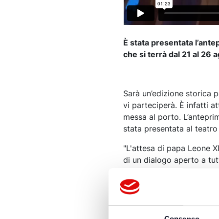
È stata presentata l’ante
che si terrà dal 21 al 26
Sarà un’edizione storica p
vi parteciperà. È infatti 
messa al porto. L’antepri
stata presentata al teatro 
"L'attesa di papa Leone X
di un dialogo aperto a tut
nell'ultimo verso della D
Fondazione Meeting -: attr
rendere presenti esperienz
questo amore e che, a lor
e di libertà. Se il princip