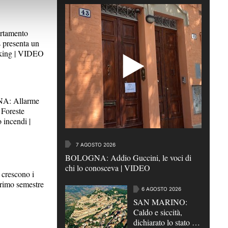
tamento
 presenta un
oking | VIDEO
: Allarme
 Foreste
 incendi |
7 AGOSTO 2026
BOLOGNA: Addio Guccini, le voci di
chi lo conosceva | VIDEO
rescono i
primo semestre
6 AGOSTO 2026
SAN MARINO:
Caldo e siccità,
dichiarato lo stato di