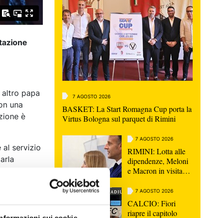
stazione
n altro papa
7 AGOSTO 2026
con una
BASKET: La Start Romagna Cup porta la
zione è
Virtus Bologna sul parquet di Rimini
7 AGOSTO 2026
 al servizio
RIMINI: Lotta alle
arla
dipendenze, Meloni
e Macron in visita
della
insieme a San
iamo
Patrignano
7 AGOSTO 2026
e muovere da
CALCIO: Fiori
ita di bene
riapre il capitolo
n principio