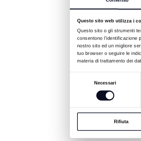
Consenso
di amore che desidera coi
essere grati per testimo
Questo sito web utilizza i c
propria vita, nelle proprie 
Questo sito o gli strumenti te
Il titolo e fil-rouge del 4
consentono l’identificazione p
verso della Divina Commedi
nostro sito ed un migliore se
visita del Papa.
tuo browser o seguire le indic
materia di trattamento dei dat
Selezione
Necessari
del
consenso
Rifiuta
ALTRE NOTIZIE DI ATTUA