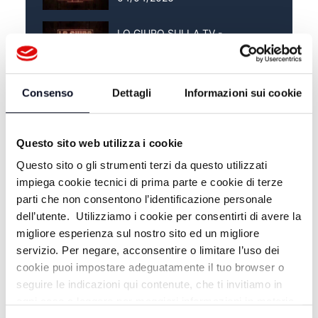
LO GIURO SULLA TV -
28/03/2026
LO GIURO SULLA TV -
Consenso
Dettagli
Informazioni sui cookie
21/03/2026
Questo sito web utilizza i cookie
Questo sito o gli strumenti terzi da questo utilizzati
impiega cookie tecnici di prima parte e cookie di terze
parti che non consentono l’identificazione personale
dell’utente. Utilizziamo i cookie per consentirti di avere la
migliore esperienza sul nostro sito ed un migliore
servizio. Per negare, acconsentire o limitare l’uso dei
cookie puoi impostare adeguatamente il tuo browser o
seguire le indicazioni qui contenute, che ti invitiamo in
ALTRE NOTIZIE
ogni caso a leggere per maggiori informazioni in materia
TUTTE LE NOTIZIE