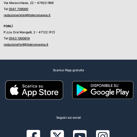
Via Marecchiese, 22 – 47923 (RN)
Tel
0541 709000
redazionerimini@teleromagna.it
FORLÌ
P.zza Orsi Mangelli, 2 – 47122 (FC)
Tel
0543 1900819
redazioneforli@teleromagna.it
Scarica l'App gratuita
Seguici sui social