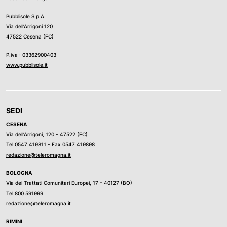
Pubblisole S.p.A.
Via dell’Arrigoni 120
47522 Cesena (FC)
P.iva : 03362900403
www.pubblisole.it
SEDI
CESENA
Via dell’Arrigoni, 120 - 47522 (FC)
Tel
0547 419811
- Fax 0547 419898
redazione@teleromagna.it
BOLOGNA
Via dei Trattati Comunitari Europei, 17 – 40127 (BO)
Tel
800 591999
redazione@teleromagna.it
RIMINI