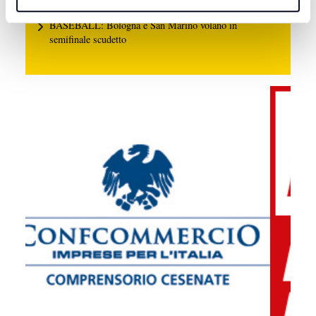
6 AGOSTO 2026
BASEBALL: Bologna e San Marino volano in
semifinale scudetto