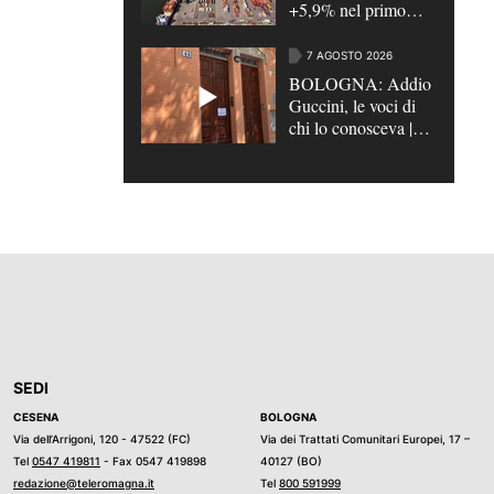
+5,9% nel primo
semestre
7 AGOSTO 2026
BOLOGNA: Addio
Guccini, le voci di
chi lo conosceva |
VIDEO
SEDI
CESENA
BOLOGNA
Via dell’Arrigoni, 120 - 47522 (FC)
Via dei Trattati Comunitari Europei, 17 –
Tel
0547 419811
- Fax 0547 419898
40127 (BO)
redazione@teleromagna.it
Tel
800 591999