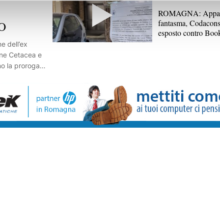
ROMAGNA: Appar
fantasma, Codacons
EO
esposto contro Bo
e dell’ex
ione Cetacea e
no la proroga
o della
 sulla