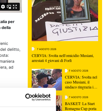
alia per
 della
lenic
del delitto,
7 AGOSTO 2026
CERVIA: Svolta nell'omicidio Musiani,
osta:
arrestati 4 giovani di Forlì
 maniera
iera, ad
7 AGOSTO 2026
CERVIA: Svolta nel
caso Musiani, il
sindaco ringrazia i
Carabinieri
7 AGOSTO 2026
BASKET: La Start
Romagna Cup porta