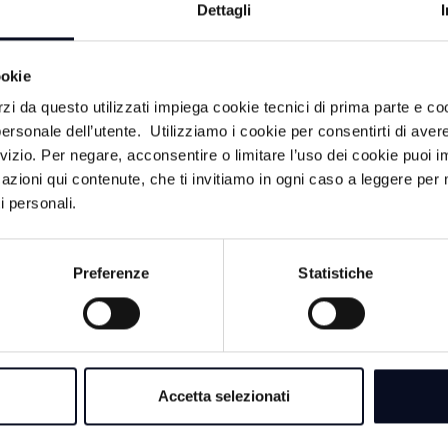
Dettagli
ookie
rzi da questo utilizzati impiega cookie tecnici di prima parte e co
LITÀ
ersonale dell’utente. Utilizziamo i cookie per consentirti di aver
rvizio. Per negare, acconsentire o limitare l’uso dei cookie puoi
7 AGOSTO 2026
azioni qui contenute, che ti invitiamo in ogni caso a leggere per 
i personali.
RIMINI: Addio dei 
500 anni, “ma la me
continua” | VIDEO
Preferenze
Statistiche
7 AGOSTO 2026
RAVENNA: Fine ca
PNRR, 45mln per le
"motore di rilanci
io in
Accetta selezionati
tori
7 AGOSTO 2026