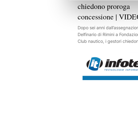
chiedono proroga
concessione | VID
Dopo sei anni dall’assegnazion
Delfinario di Rimini a Fondaz
Club nautico, i gestori chiedo
della concessione. E sul blocc
ristrutturazione puntano il dito
burocrazia.