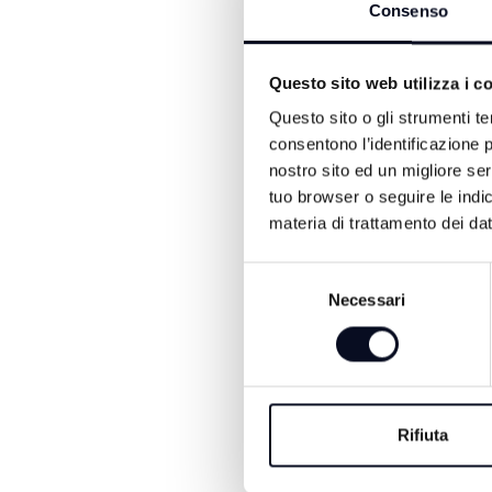
Consenso
Questo sito web utilizza i c
Questo sito o gli strumenti te
ALTRE NOTIZIE DI ATTUA
consentono l’identificazione p
nostro sito ed un migliore se
tuo browser o seguire le indic
materia di trattamento dei dat
Selezione
Necessari
del
consenso
7 AGOSTO 2026
RIMINI: Ex Delfinar
Rifiuta
stallo da 6 anni, ges