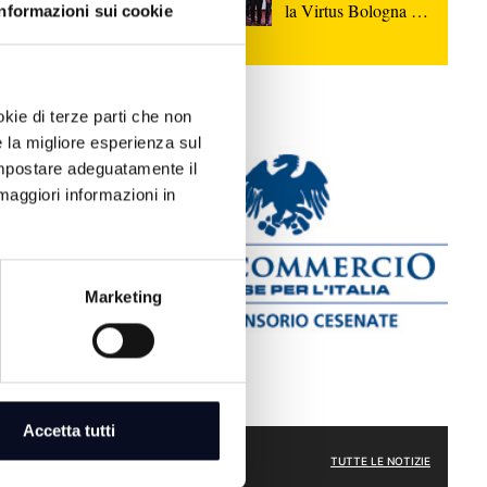
la Virtus Bologna sul
Informazioni sui cookie
parquet di Rimini
okie di terze parti che non
e la migliore esperienza sul
 impostare adeguatamente il
maggiori informazioni in
frati dopo
nsa dei poveri
Marketing
ntieri
 scuole,
o" | VIDEO
Accetta tutti
ATTUALITÀ
TUTTE LE NOTIZIE