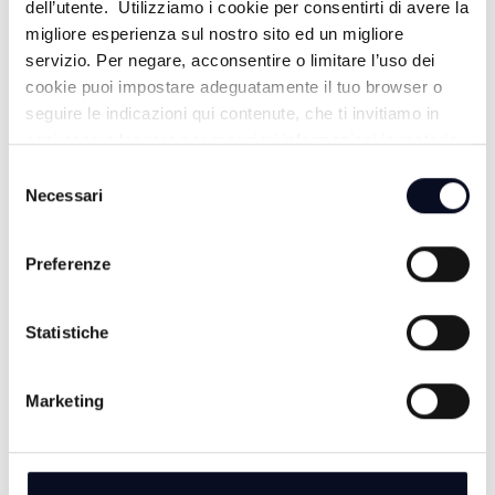
dell’utente. Utilizziamo i cookie per consentirti di avere la
migliore esperienza sul nostro sito ed un migliore
servizio. Per negare, acconsentire o limitare l’uso dei
cookie puoi impostare adeguatamente il tuo browser o
seguire le indicazioni qui contenute, che ti invitiamo in
ogni caso a leggere per maggiori informazioni in materia
di trattamento dei dati personali.
Selezione
Necessari
del
consenso
Preferenze
ALTRE NOTIZIE
TUTTE LE NOTIZIE
Statistiche
Marketing