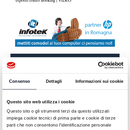
esposto contro Booking | VIDEO
DA TELEROMAGNA
OGGI PARLIAMO DI: GIULIA
Consenso
Dettagli
Informazioni sui cookie
REGAIN E' UNIVERSE -
20/07/2026
OGGI PARLIAMO DI: A TU PER TU
Questo sito web utilizza i cookie
CON LUCA LIGUORI -
03/07/2026
Questo sito o gli strumenti terzi da questo utilizzati
impiega cookie tecnici di prima parte e cookie di terze
OGGI PARLIAMO DI: C.A.I.E.C. 50
parti che non consentono l’identificazione personale
ANNI DI ATTIVITA' - 12/06/2026