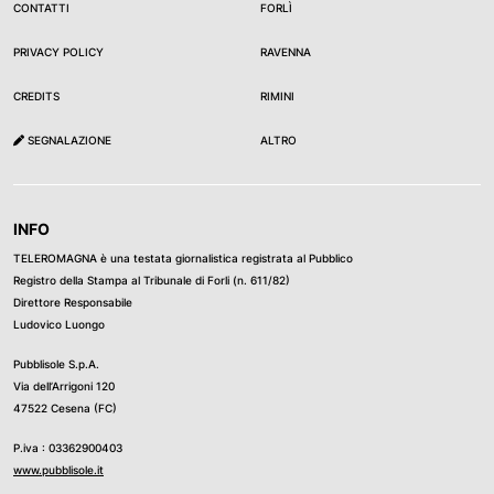
CONTATTI
FORLÌ
PRIVACY POLICY
RAVENNA
CREDITS
RIMINI
SEGNALAZIONE
ALTRO
INFO
TELEROMAGNA è una testata giornalistica registrata al Pubblico
Registro della Stampa al Tribunale di Forli (n. 611/82)
Direttore Responsabile
Ludovico Luongo
Pubblisole S.p.A.
Via dell’Arrigoni 120
47522 Cesena (FC)
P.iva : 03362900403
www.pubblisole.it