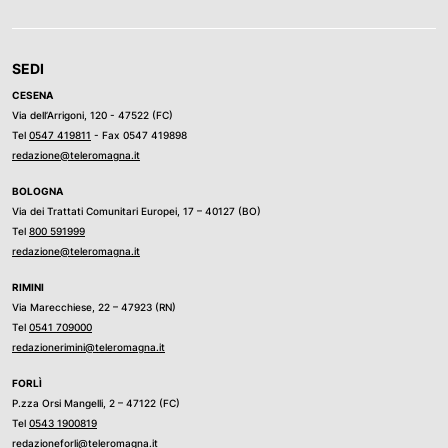
SEDI
CESENA
Via dell’Arrigoni, 120 - 47522 (FC)
Tel
0547 419811
- Fax 0547 419898
redazione@teleromagna.it
BOLOGNA
Via dei Trattati Comunitari Europei, 17 – 40127 (BO)
Tel
800 591999
redazione@teleromagna.it
RIMINI
Via Marecchiese, 22 – 47923 (RN)
Tel
0541 709000
redazionerimini@teleromagna.it
FORLÌ
P.zza Orsi Mangelli, 2 – 47122 (FC)
Tel
0543 1900819
redazioneforli@teleromagna.it