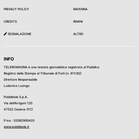
PRIVACY POLICY
RAVENNA
CREDITS
RIMINI
SEGNALAZIONE
ALTRO
INFO
TELEROMAGNA è una testata giornalistica registrata al Pubblico
Registro della Stampa al Tribunale di Forli (n. 611/82)
Direttore Responsabile
Ludovico Luongo
Pubblisole S.p.A.
Via dell’Arrigoni 120
47522 Cesena (FC)
P.iva : 03362900403
www.pubblisole.it