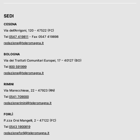
SEDI
CESENA
Via dell’Arrigoni, 120 - 47522 (FC)
Tel
0547 419811
- Fax 0547 419898
redazione@teleromagna.it
BOLOGNA
Via dei Trattati Comunitari Europei, 17 – 40127 (BO)
Tel
800 591999
redazione@teleromagna.it
RIMINI
Via Marecchiese, 22 – 47923 (RN)
Tel
0541 709000
redazionerimini@teleromagna.it
FORLÌ
P.zza Orsi Mangelli, 2 – 47122 (FC)
Tel
0543 1900819
redazioneforli@teleromagna.it