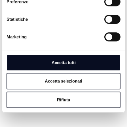
Preferenze
Statistiche
8 AGOSTO 2026
Marketing
CALCIO: Ravenna, si comincia a Benevento,
"Dobbiamo farci trovare pronti" | VIDEO
8 AGOSTO 2026
Accetta tutti
GALLIPOLI: Ragazzo 19enne morto in mare, era nipote
consigliera E-R Elena Ugolini
Accetta selezionati
8 AGOSTO 2026
MOTORI: Ottimo rientro per Bezzecchi, è terzo nella
Sprint di Silverstone
Rifiuta