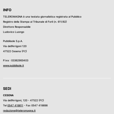
INFO
TELEROMAGNA è una testata giornalistica registrata al Pubblico
Registro della Stampa al Tribunale di Forli (n. 611/82)
Direttore Responsabile
Ludovico Luongo
Pubblisole S.p.A.
Via dell’Arrigoni 120
47522 Cesena (FC)
P.iva : 03362900403
www.pubblisole.it
SEDI
CESENA
Via dell’Arrigoni, 120 - 47522 (FC)
Tel
0547 419811
- Fax 0547 419898
redazione@teleromagna.it