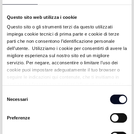
Questo sito web utilizza i cookie
Questo sito o gli strumenti terzi da questo utilizzati
impiega cookie tecnici di prima parte e cookie di terze
ALTRE NOTIZIE
parti che non consentono l’identificazione personale
TUTTE LE NOTIZIE
dell’utente. Utilizziamo i cookie per consentirti di avere la
migliore esperienza sul nostro sito ed un migliore
servizio. Per negare, acconsentire o limitare l’uso dei
cookie puoi impostare adeguatamente il tuo browser o
seguire le indicazioni qui contenute, che ti invitiamo in
ogni caso a leggere per maggiori informazioni in materia
di trattamento dei dati personali.
Selezione
Necessari
del
consenso
Preferenze
7 AGOSTO 2026