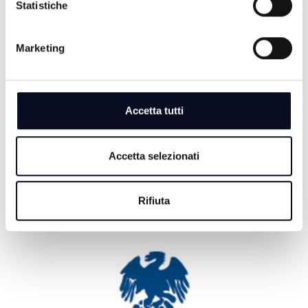
Statistiche
CERVIA: Svolta nell'omicidio Musiani, arrestati 4
giovani di Forlì
Marketing
7 AGOSTO 2026
BASKET: La Start Romagna Cup porta la Virtus
Bologna sul parquet di Rimini
Accetta tutti
7 AGOSTO 2026
RIMINI: Lotta alle dipendenze, Meloni e Macron in
visita insieme a San Patrignano
Accetta selezionati
Rifiuta