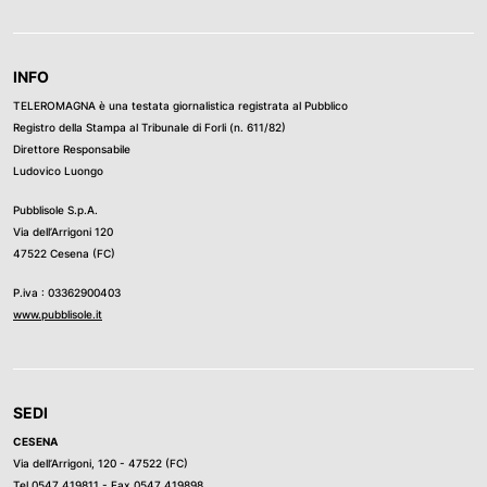
INFO
TELEROMAGNA è una testata giornalistica registrata al Pubblico
Registro della Stampa al Tribunale di Forli (n. 611/82)
Direttore Responsabile
Ludovico Luongo
Pubblisole S.p.A.
Via dell’Arrigoni 120
47522 Cesena (FC)
P.iva : 03362900403
www.pubblisole.it
SEDI
CESENA
Via dell’Arrigoni, 120 - 47522 (FC)
Tel
0547 419811
- Fax 0547 419898