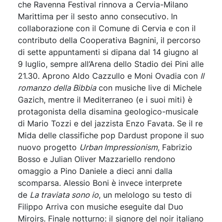
che Ravenna Festival rinnova a Cervia-Milano
Marittima per il sesto anno consecutivo. In
collaborazione con il Comune di Cervia e con il
contributo della Cooperativa Bagnini, il percorso
di sette appuntamenti si dipana dal 14 giugno al
9 luglio, sempre all’Arena dello Stadio dei Pini alle
21.30. Aprono Aldo Cazzullo e Moni Ovadia con
Il
romanzo della Bibbia
con musiche live di Michele
Gazich, mentre il Mediterraneo (e i suoi miti) è
protagonista della disamina geologico-musicale
di Mario Tozzi e del jazzista Enzo Favata. Se il re
Mida delle classifiche pop Dardust propone il suo
nuovo progetto
Urban Impressionism
, Fabrizio
Bosso e Julian Oliver Mazzariello rendono
omaggio a Pino Daniele a dieci anni dalla
scomparsa. Alessio Boni è invece interprete
de
La traviata sono io
, un melologo su testo di
Filippo Arriva con musiche eseguite dal Duo
Miroirs. Finale notturno: il signore del noir italiano