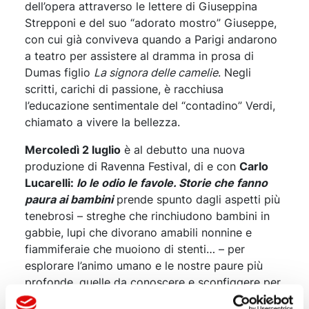
dell’opera attraverso le lettere di Giuseppina
Strepponi e del suo “adorato mostro” Giuseppe,
con cui già conviveva quando a Parigi andarono
a teatro per assistere al dramma in prosa di
Dumas figlio
La signora delle camelie
. Negli
scritti, carichi di passione, è racchiusa
l’educazione sentimentale del “contadino” Verdi,
chiamato a vivere la bellezza.
Mercoledì 2 luglio
è al debutto una nuova
produzione di Ravenna Festival, di e con
Carlo
Lucarelli:
Io le odio le favole. Storie che fanno
paura ai bambini
prende spunto dagli aspetti più
tenebrosi – streghe che rinchiudono bambini in
gabbie, lupi che divorano amabili nonnine e
fiammiferaie che muoiono di stenti… – per
esplorare l’animo umano e le nostre paure più
profonde, quelle da conoscere e sconfiggere per
vivere felici e contenti. Al live electronics
Mattia