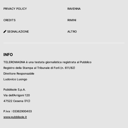
PRIVACY POLICY
RAVENNA
CREDITS
RIMINI
SEGNALAZIONE
ALTRO
INFO
TELEROMAGNA è una testata giornalistica registrata al Pubblico
Registro della Stampa al Tribunale di Forli (n. 611/82)
Direttore Responsabile
Ludovico Luongo
Pubblisole S.p.A.
Via dell’Arrigoni 120
47522 Cesena (FC)
P.iva : 03362900403
www.pubblisole.it