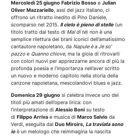
Mercoledì 25 giugno
Fabrizio Bosso
e
Julian
Oliver Mazzariello
, assi del jazz italiano, ci
offrono un ritratto inedito di Pino Daniele,
scomparso nel 2015.
Il cielo è pieno di stelle
(un
titolo tratto dal testo di
Mal di te
) non è una
semplice rilettura dei brani iconici dell’amatissimo
cantautore napoletano, da
Napule è a Je so’
pazzo
e
Quanno chiove
, ma la gioia di ritrovarli
con colori nuovi per apprezzarne ancora di più la
profonda poesia e l’importanza nell’aver scritto
un nuovo e moderno capitolo nella storia della
canzone napoletana, mescolandovi blues e jazz.
Domenica 29 giugno
si celebra invece uno dei
titoli più amati dell’opera lirica: con
l’interpretazione di
Alessio Boni
su testo
di
Filippo Arriva
e musica di
Marco Salvio
da
Verdi, eseguita dal
Duo Miroirs,
La traviata sono
io
è un melologo che reimmagina la nascita