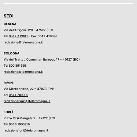
SEDI
CESENA
Via dell’Arrigoni, 120 - 47522 (FC)
Tel
0547 419811
- Fax 0547 419898
redazione@teleromagna.it
BOLOGNA
Via dei Trattati Comunitari Europei, 17 – 40127 (BO)
Tel
800 591999
redazione@teleromagna.it
RIMINI
Via Marecchiese, 22 – 47923 (RN)
Tel
0541 709000
redazionerimini@teleromagna.it
FORLÌ
P.zza Orsi Mangelli, 2 – 47122 (FC)
Tel
0543 1900819
redazioneforli@teleromagna.it