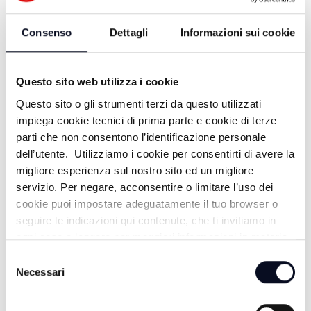
Dallara
e al pianoforte
Federico Squassabia
,
autori delle composizioni con
Marco Rosetti
, che
Consenso
Dettagli
Informazioni sui cookie
cura anche degli arrangiamenti.
Mercoledì 9 luglio
l’itinerario del Trebbo si
Questo sito web utilizza i cookie
conclude con il concerto di
Arooj Aftab
, figlia di
un presente interconnesso da quella
world wide
Questo sito o gli strumenti terzi da questo utilizzati
web
che le ha permesso di raggiungere il
impiega cookie tecnici di prima parte e cookie di terze
pubblico di cinque continenti, ma anche diviso da
parti che non consentono l’identificazione personale
confini che lei, cantautrice pakistana, ha dovuto
dell’utente. Utilizziamo i cookie per consentirti di avere la
imparare ad attraversare. Nelle sue creazioni,
migliore esperienza sul nostro sito ed un migliore
come quelle per il suo più recente album
Night
servizio. Per negare, acconsentire o limitare l’uso dei
Reign
, convivono il misticismo asiatico e le
cookie puoi impostare adeguatamente il tuo browser o
dilatazioni formali del jazz, l’essenza più nobile
seguire le indicazioni qui contenute, che ti invitiamo in
della canzone del Novecento e le fughe in avanti
ogni caso a leggere per maggiori informazioni in materia
della sperimentazione contemporanea, in
di trattamento dei dati personali.
Selezione
equilibrio tra erudizione e totale libertà
Necessari
del
espressiva.
consenso