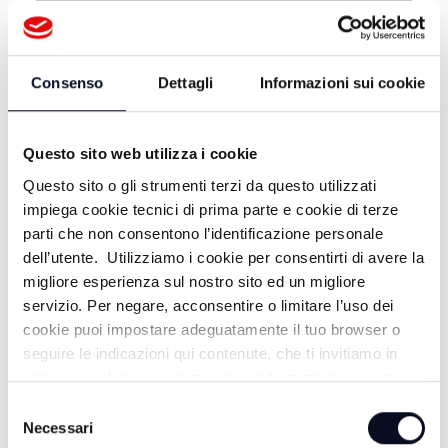
RIMINI: TERRAZZA DELLA DOLCE
VITA - 22/07/2026
Consenso
Dettagli
Informazioni sui cookie
Questo sito web utilizza i cookie
Questo sito o gli strumenti terzi da questo utilizzati
impiega cookie tecnici di prima parte e cookie di terze
parti che non consentono l’identificazione personale
dell’utente. Utilizziamo i cookie per consentirti di avere la
migliore esperienza sul nostro sito ed un migliore
servizio. Per negare, acconsentire o limitare l’uso dei
ALTRE NOTIZIE
cookie puoi impostare adeguatamente il tuo browser o
TUTTE LE NOTIZIE
seguire le indicazioni qui contenute, che ti invitiamo in
ogni caso a leggere per maggiori informazioni in materia
di trattamento dei dati personali.
Selezione
Necessari
del