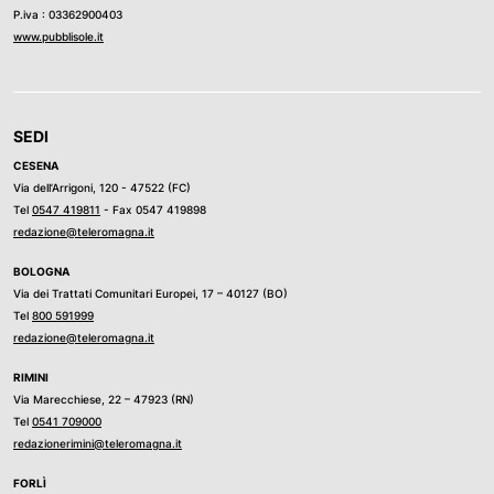
P.iva : 03362900403
www.pubblisole.it
SEDI
CESENA
Via dell’Arrigoni, 120 - 47522 (FC)
Tel
0547 419811
- Fax 0547 419898
redazione@teleromagna.it
BOLOGNA
Via dei Trattati Comunitari Europei, 17 – 40127 (BO)
Tel
800 591999
redazione@teleromagna.it
RIMINI
Via Marecchiese, 22 – 47923 (RN)
Tel
0541 709000
redazionerimini@teleromagna.it
FORLÌ