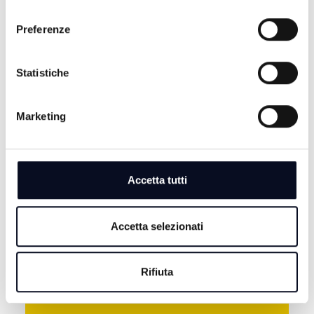
consenso
Preferenze
Statistiche
Marketing
9 AGOSTO 2026
CALCIO: Campedelli ha visto il vero spirito del Forlì,
"Pronti per il campionato" | VIDEO
Accetta tutti
9 AGOSTO 2026
CALCIO: Diamanti ha dato spazio alle seconde linee,
"Minuti preziosi nelle loro gambe" | VIDEO
Accetta selezionati
9 AGOSTO 2026
IPPICA: Iambellesi Tq fa suo il Calzolari stabilendo il
Rifiuta
record della corsa | VIDEO