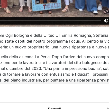
tem Cgil Bologna e della Uiltec Uil Emilia Romagna, Stefania
no state ospiti del nostro programma Focus. Al centro la v
 Perla: un nuovo proprietario, una nuova ripartenza e nuove 
quella della azienda La Perla. Dopo l’arrivo del nuovo compr
zione per le lavoratrici e i lavoratori del sito bolognese do
te nel dicembre del 2023. “Una prima impressione buona”, sot
ia di tornare a lavorare con entusiasmo e fiducia”. I prossim
isi del piano industriale, per puntare a una ripartenza previs
ssunzioni.