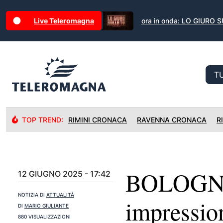
Live Teleromagna
ora in onda: LO GIURO 
TOP TREND:
RIMINI CRONACA
RAVENNA CRONACA
R
BOLOGNA:
12 GIUGNO 2025 - 17:42
NOTIZIA DI
ATTUALITÀ
impression
DI
MARIO GIULIANTE
880 VISUALIZZAZIONI