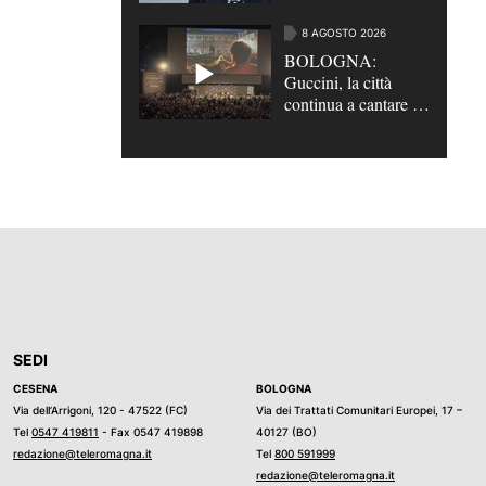
Giunta la proposta di
legge quadro
8 AGOSTO 2026
BOLOGNA:
Guccini, la città
continua a cantare il
suo maestrone |
VIDEO
SEDI
CESENA
BOLOGNA
Via dell’Arrigoni, 120 - 47522 (FC)
Via dei Trattati Comunitari Europei, 17 –
Tel
0547 419811
- Fax 0547 419898
40127 (BO)
redazione@teleromagna.it
Tel
800 591999
redazione@teleromagna.it