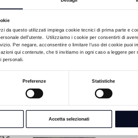
Dettagli
ookie
rzi da questo utilizzati impiega cookie tecnici di prima parte e co
ersonale dell’utente. Utilizziamo i cookie per consentirti di aver
LITÀ
rvizio. Per negare, acconsentire o limitare l’uso dei cookie puoi
azioni qui contenute, che ti invitiamo in ogni caso a leggere per 
9 AGOSTO 2026
i personali.
REGGIO EMILIA: 
Maria Pia Prodi, sor
Romano, aveva app
Preferenze
Statistiche
100 anni
9 AGOSTO 2026
METEO: Cielo nuvo
brezza leggera a Bo
Accetta selezionati
giornata di oggi
zo e
ca e