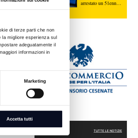
Informazioni sui cookie
arrestato un 51enne
macedone
okie di terze parti che non
e la migliore esperienza sul
 impostare adeguatamente il
maggiori informazioni in
Addio a
ella di
ena compiuto
Marketing
loso e
logna nella
Accetta tutti
ATTUALITÀ
TUTTE LE NOTIZIE