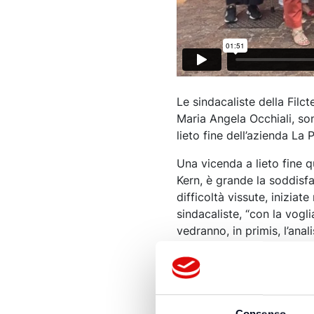
Le sindacaliste della Filc
Maria Angela Occhiali, so
lieto fine dell’azienda La
Una vicenda a lieto fine 
Kern, è grande la soddisfa
difficoltà vissute, inizia
sindacaliste, “con la vogl
vedranno, in primis, l’anal
l’autunno, con 40 nuove a