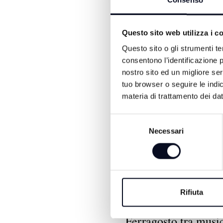
Consenso
Questo sito web utilizza i c
Questo sito o gli strumenti te
consentono l’identificazione p
ALTRE NOTIZIE DI ATTUA
nostro sito ed un migliore se
tuo browser o seguire le indic
materia di trattamento dei dat
Selezione
Necessari
del
consenso
9 AGOSTO 2026
Rifiuta
CERVIA: San Loren
Ferragosto tra musi