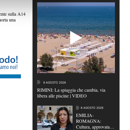
te sulla A14
morta una
8 AGOSTO 2026
RIMINI: La spiaggia che cambia, via
libera alle piscine | VIDEO
8 AGOSTO 2026
EMILIA-
ROMAGNA:
Cultura, approvata in