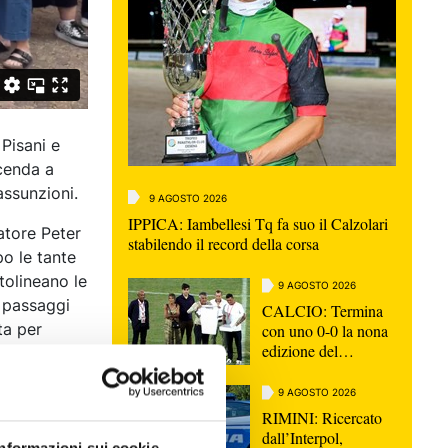
 Pisani e
icenda a
assunzioni.
9 AGOSTO 2026
IPPICA: Iambellesi Tq fa suo il Calzolari
atore Peter
stabilendo il record della corsa
po le tante
tolineano le
9 AGOSTO 2026
i passaggi
CALCIO: Termina
ta per
con uno 0-0 la nona
edizione del
Memorial Sirotti
9 AGOSTO 2026
RIMINI: Ricercato
dall’Interpol,