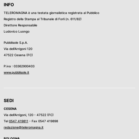
INFO
TELEROMAGNA è una testata giornalistica registrata al Pubblico
Registro della Stampa al Tribunale di Forli (n. 611/82)
Direttore Responsabile
Ludovico Luongo
Pubblisole S.p.A.
Via dell’Arrigoni 120
47522 Cesena (FC)
P.iva : 03362900403
www.pubblisole.it
SEDI
CESENA
Via dell’Arrigoni, 120 - 47522 (FC)
Tel
0547 419811
- Fax 0547 419898
redazione@teleromagna.it
BOLOGNA