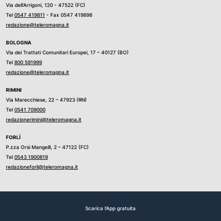
Via dell’Arrigoni, 120 - 47522 (FC)
Tel
0547 419811
- Fax 0547 419898
redazione@teleromagna.it
BOLOGNA
Via dei Trattati Comunitari Europei, 17 – 40127 (BO)
Tel
800 591999
redazione@teleromagna.it
RIMINI
Via Marecchiese, 22 – 47923 (RN)
Tel
0541 709000
redazionerimini@teleromagna.it
FORLÌ
P.zza Orsi Mangelli, 2 – 47122 (FC)
Tel
0543 1900819
redazioneforli@teleromagna.it
Scarica l'App gratuita