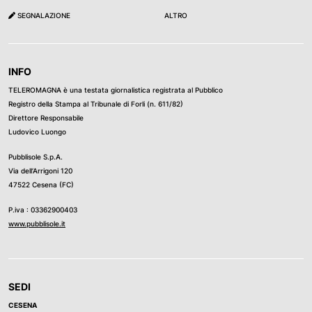
SEGNALAZIONE
ALTRO
INFO
TELEROMAGNA è una testata giornalistica registrata al Pubblico
Registro della Stampa al Tribunale di Forli (n. 611/82)
Direttore Responsabile
Ludovico Luongo
Pubblisole S.p.A.
Via dell’Arrigoni 120
47522 Cesena (FC)
P.iva : 03362900403
www.pubblisole.it
SEDI
CESENA