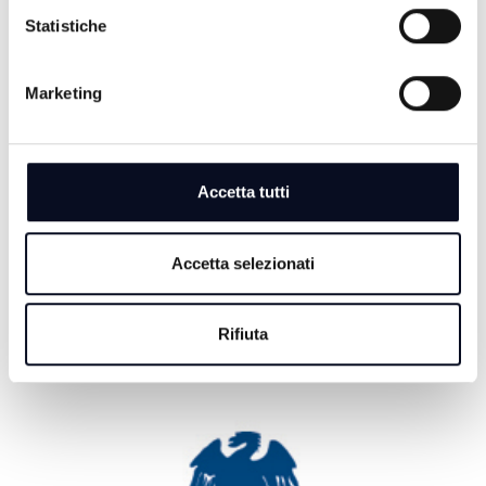
Statistiche
7 AGOSTO 2026
BASKET: La Start Romagna Cup porta la Virtus
Bologna sul parquet di Rimini
Marketing
7 AGOSTO 2026
RIMINI: Lotta alle dipendenze, Meloni e Macron in
visita insieme a San Patrignano
Accetta tutti
7 AGOSTO 2026
CALCIO: Fiori riapre il capitolo Cesena, "Voglio
Accetta selezionati
dimostrare il mio valore" | VIDEO
Rifiuta