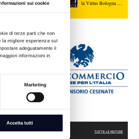
la Virtus Bologna sul
Informazioni sui cookie
per un
parquet di Rimini
lo regionale
okie di terze parti che non
e la migliore esperienza sul
 impostare adeguatamente il
maggiori informazioni in
Marketing
frati dopo
nsa dei poveri
Accetta tutti
ATTUALITÀ
TUTTE LE NOTIZIE