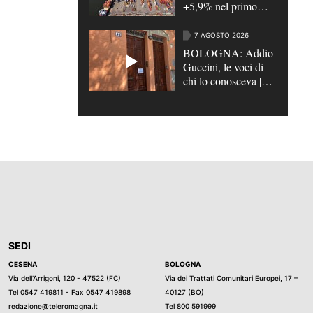
+5,9% nel primo
semestre
7 AGOSTO 2026
BOLOGNA: Addio
Guccini, le voci di
chi lo conosceva |
VIDEO
SEDI
CESENA
BOLOGNA
Via dell’Arrigoni, 120 - 47522 (FC)
Via dei Trattati Comunitari Europei, 17 –
Tel
0547 419811
- Fax 0547 419898
40127 (BO)
redazione@teleromagna.it
Tel
800 591999