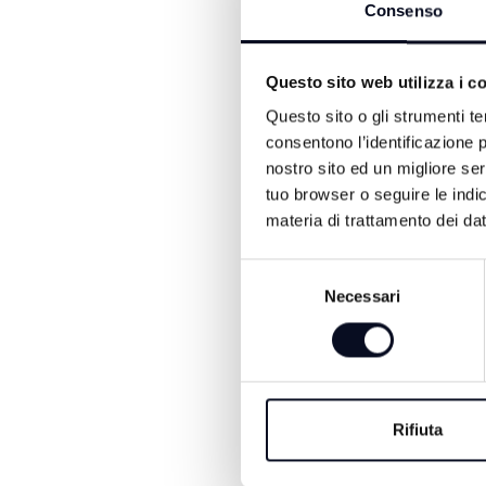
Consenso
introdotte dal nuovo model
intervento più rapido. Il 
entro il primo aprile di qu
Questo sito web utilizza i c
Questo sito o gli strumenti te
consentono l’identificazione p
nostro sito ed un migliore se
tuo browser o seguire le indic
materia di trattamento dei dat
Selezione
Necessari
del
ALTRE NOTIZIE DI ATTUA
consenso
Rifiuta