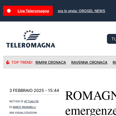
Live Teleromagna
ora in onda: OROGEL NEWS
TOP TREND:
RIMINI CRONACA
RAVENNA CRONACA
R
ROMAGNA:
3 FEBBRAIO 2025 - 15:44
NOTIZIA DI
ATTUALITÀ
emergenze 
DI
MIRCO PAGANELLI
958 VISUALIZZAZIONI