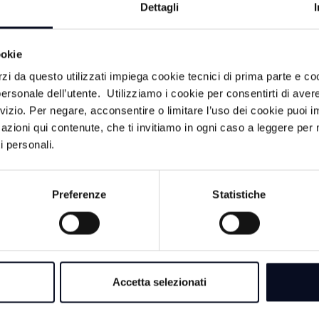
Dettagli
lo, la capacità di localizzare il chiamante in tempo reale 
numero unico per le chiamate, 112, sarà attivo su tutto il suo
est’anno.
ookie
rzi da questo utilizzati impiega cookie tecnici di prima parte e co
ersonale dell’utente. Utilizziamo i cookie per consentirti di aver
rvizio. Per negare, acconsentire o limitare l’uso dei cookie puoi
azioni qui contenute, che ti invitiamo in ogni caso a leggere per 
i personali.
Preferenze
Statistiche
LITÀ
7 AGOSTO 2026
RIMINI: Addio dei 
500 anni, “ma la me
Accetta selezionati
continua” | VIDEO