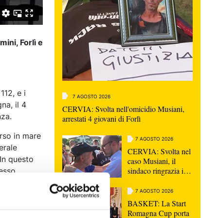
ini, Forlì e
112, e i
7 AGOSTO 2026
na, il 4
CERVIA: Svolta nell'omicidio Musiani,
nza.
arrestati 4 giovani di Forlì
orso in mare
7 AGOSTO 2026
erale
CERVIA: Svolta nel
In questo
caso Musiani, il
sindaco ringrazia i
tesso
Carabinieri
7 AGOSTO 2026
Bologna e a
BASKET: La Start
Romagna Cup porta
 le novità