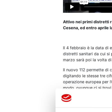
Attivo nei primi distretti
Cesena, ed entro aprile l
Il 4 febbraio è la data di
distretti sanitari da cui s
marzo sarà poi la volta di
Il nuovo 112 permette di c
digitando le stesse tre cif
operazione europea per l’
modo, ovunque ci si trovi 
numero.
In Emilia-Romagna, le cen
Parma. Strutture con 24 po