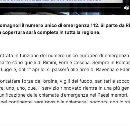
 romagnoli il numero unico di emergenza 112. Si parte da Rim
a copertura sarà completa in tutta la regione.
 entrata in funzione del numero unico europeo di emergenza 
i parte sono quelli di Rimini, Forlì e Cesena. Sempre in Romag
 Lugo e, dal 1° aprile, si passerà alle aree di Ravenna e Fae
ontattare forze dell’ordine, vigili del fuoco, sanitari e socc
re: uno, uno, due. Il servizio rinnovato rientra in una più gen
unificazione delle chiamate d’emergenza nei Paesi membri. 
nel continente, sarà possibile chiamare i soccorsi con lo s
trali operative per la gestione delle chiamate sono due, a 
stazioni totali che contano sul supporto di 90 tecnici. Fra