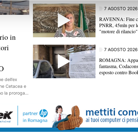
7 AGOSTO 2026
RAVENNA: Fine ca
PNRR, 45mln per le
"motore di rilanci
io in
tori
7 AGOSTO 2026
ROMAGNA: Appar
fantasma, Codacons
EO
esposto contro Bo
e dell’ex
ione Cetacea e
no la proroga
o della
 sulla