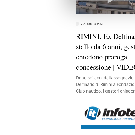
7 AGOSTO 2026
RIMINI: Ex Delfinar
stallo da 6 anni, ges
chiedono proroga
concessione | VID
Dopo sei anni dall’assegnazion
Delfinario di Rimini a Fondaz
Club nautico, i gestori chiedo
della concessione. E sul blocc
ristrutturazione puntano il dito
burocrazia.