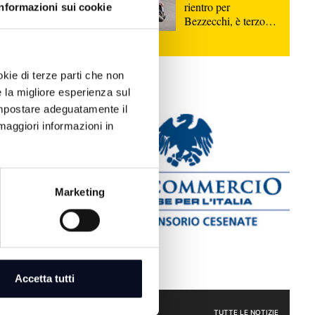
rientro per
Informazioni sui cookie
Bezzecchi, è terzo
nella Sprint di
Silverstone
okie di terze parti che non
e la migliore esperienza sul
 impostare adeguatamente il
maggiori informazioni in
Marketing
a che cambia,
ine | VIDEO
Accetta tutti
ATTUALITÀ
TUTTE LE NOTIZIE