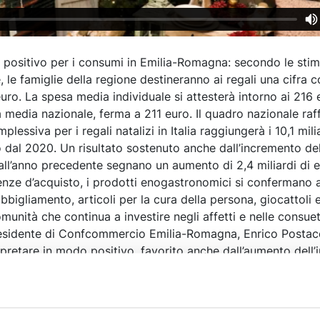
a positivo per i consumi in Emilia-Romagna: secondo le stim
le famiglie della regione destineranno ai regali una cifra 
 euro. La spesa media individuale si attesterà intorno ai 216 
media nazionale, ferma a 211 euro. Il quadro nazionale raf
lessiva per i regali natalizi in Italia raggiungerà i 10,1 mili
ato dal 2020. Un risultato sostenuto anche dall’incremento de
 all’anno precedente segnano un aumento di 2,4 miliardi di e
enze d’acquisto, i prodotti enogastronomici si confermano 
bbigliamento, articoli per la cura della persona, giocattoli e l
unità che continua a investire negli affetti e nelle consuet
 presidente di Confcommercio Emilia-Romagna, Enrico Postacc
rpretare in modo positivo, favorito anche dall’aumento dell
chini richiama l’attenzione sull’importanza del commercio d
a prova da più fattori, dalla concorrenza delle piattaforme 
ri urbani. “In queste settimane – afferma – scegliere i negozi
a scelta che va oltre l’economia: vuol dire sostenere la vital