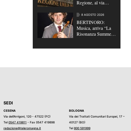
Regione, al via
quattro bandi di
assunzione per 35
8 AGOSTO 2026
posti di lavoro |
BERTINORO:
VIDEO
Musica, arriva “La
Risonanza Summer
Festival”
SEDI
CESENA
BOLOGNA
Via dell’Arrigoni, 120 - 47522 (FC)
Via dei Trattati Comunitari Europei, 17 –
Tel
0547 419811
- Fax 0547 419898
40127 (BO)
redazione@teleromagna.it
Tel
800 591999