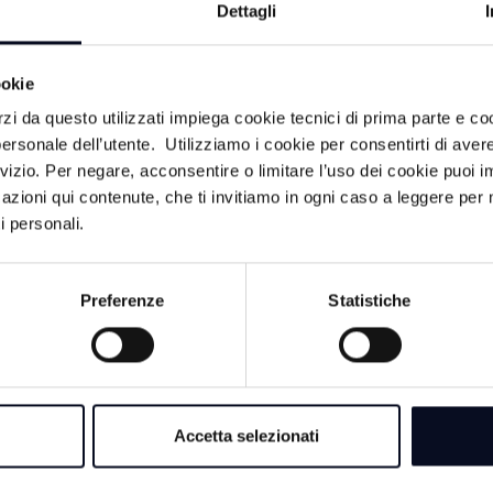
Dettagli
ndo a servizi, sicurezza e qualità della vita”.
ookie
rzi da questo utilizzati impiega cookie tecnici di prima parte e co
ersonale dell’utente. Utilizziamo i cookie per consentirti di aver
rvizio. Per negare, acconsentire o limitare l’uso dei cookie puoi
azioni qui contenute, che ti invitiamo in ogni caso a leggere per 
i personali.
LITÀ
Preferenze
Statistiche
8 AGOSTO 2026
RIMINI: La spiaggi
via libera alle pisc
Accetta selezionati
8 AGOSTO 2026