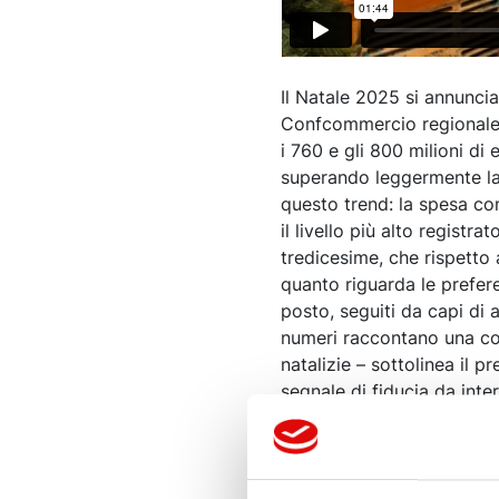
Il Natale 2025 si annunci
Confcommercio regionale, 
i 760 e gli 800 milioni di
superando leggermente la 
questo trend: la spesa comp
il livello più alto registr
tredicesime, che rispetto
quanto riguarda le prefer
posto, seguiti da capi di a
numeri raccontano una com
natalizie – sottolinea il
segnale di fiducia da inte
delle tredicesime”. Postac
prossimità, oggi messo all
difficoltà legate ai cantie
quartiere significa fare un