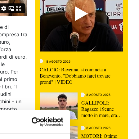
e di
compresa tra
euro,
forza
ardi di euro,
8 AGOSTO 2026
lle
CALCIO: Ravenna, si comincia a
uro. Per
Benevento, "Dobbiamo farci trovare
al primo
pronti" | VIDEO
ibri. “I
udini
8 AGOSTO 2026
hini – un
GALLIPOLI:
Ragazzo 19enne
’importo
morto in mare, era
i
nipote consigliera E-
online alle
R Elena Ugolini
8 AGOSTO 2026
 di
MOTORI: Ottimo
ità dei