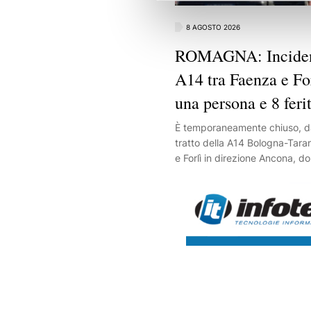
8 AGOSTO 2026
ROMAGNA: Incident
A14 tra Faenza e Fo
una persona e 8 ferit
È temporaneamente chiuso, dall
tratto della A14 Bologna-Tara
e Forlì in direzione Ancona, d
incidente al chilometro 66 che
cinque auto.