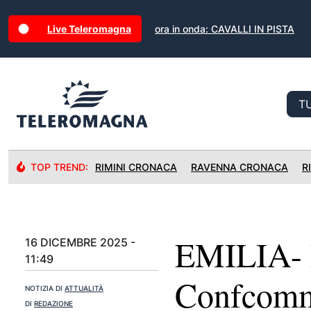
Live Teleromagna
ora in onda: CAVALLI IN PISTA
TOP TREND:
RIMINI CRONACA
RAVENNA CRONACA
R
EMILIA-
16 DICEMBRE 2025 -
11:49
Confcomme
NOTIZIA DI
ATTUALITÀ
DI
REDAZIONE