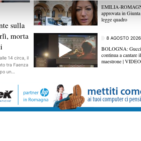
EMILIA-ROMAGNA
approvata in Giunta 
legge quadro
e sulla
rlì, morta
8 AGOSTO 2026
i
BOLOGNA: Guccini,
continua a cantare i
e 14 circa, il
maestrone | VIDEO
nto tra Faenza
opo un
 ha coinvolto